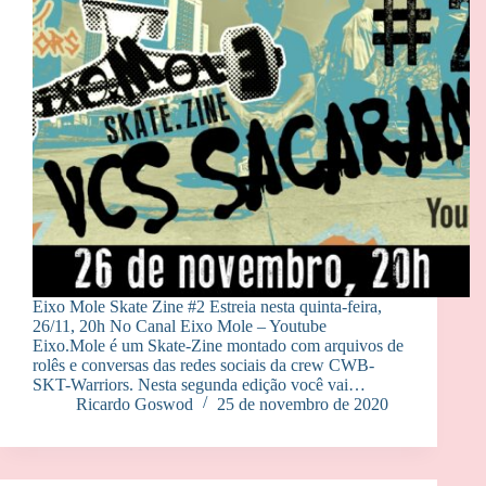
Eixo Mole Skate Zine #2 Estreia nesta quinta-feira,
26/11, 20h No Canal Eixo Mole – Youtube
Eixo.Mole é um Skate-Zine montado com arquivos de
rolês e conversas das redes sociais da crew CWB-
SKT-Warriors. Nesta segunda edição você vai…
Ricardo Goswod
25 de novembro de 2020