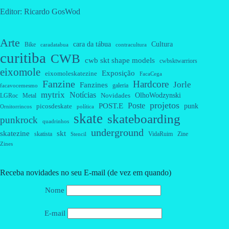
Editor: Ricardo GosWod
Arte
cara da tábua
Cultura
Bike
caradatabua
contracultura
curitiba
CWB
cwb skt shape models
cwbsktwarriors
eixomole
Exposição
eixomoleskatezine
FacaCega
Fanzine
Hardcore
Jorle
Fanzines
galeria
facavocemesmo
mytrix
Notícias
OlhoWodzynski
Novidades
Metal
LGRoc
projetos
Poste
POST.E
punk
picosdeskate
Ornitorrincos
política
skate
skateboarding
punkrock
quadrinhos
underground
skatezine
skt
skatista
VidaRuim
Zine
Stencil
Zines
Receba novidades no seu E-mail (de vez em quando)
Nome
E-mail