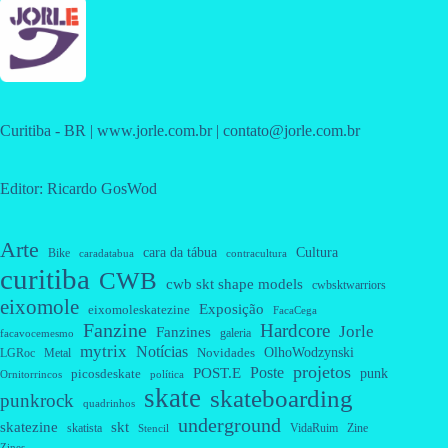
Curitiba - BR | www.jorle.com.br | contato@jorle.com.br
Editor: Ricardo GosWod
Arte
cara da tábua
Cultura
Bike
caradatabua
contracultura
curitiba
CWB
cwb skt shape models
cwbsktwarriors
eixomole
Exposição
eixomoleskatezine
FacaCega
Fanzine
Hardcore
Jorle
Fanzines
galeria
facavocemesmo
mytrix
Notícias
OlhoWodzynski
Novidades
Metal
LGRoc
projetos
Poste
POST.E
punk
picosdeskate
Ornitorrincos
política
skate
skateboarding
punkrock
quadrinhos
underground
skatezine
skt
skatista
VidaRuim
Zine
Stencil
Zines