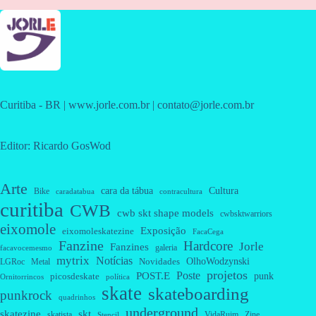
Curitiba - BR | www.jorle.com.br | contato@jorle.com.br
Editor: Ricardo GosWod
Arte
cara da tábua
Cultura
Bike
caradatabua
contracultura
curitiba
CWB
cwb skt shape models
cwbsktwarriors
eixomole
Exposição
eixomoleskatezine
FacaCega
Fanzine
Hardcore
Jorle
Fanzines
galeria
facavocemesmo
mytrix
Notícias
OlhoWodzynski
Novidades
Metal
LGRoc
projetos
Poste
POST.E
punk
picosdeskate
Ornitorrincos
política
skate
skateboarding
punkrock
quadrinhos
underground
skatezine
skt
skatista
VidaRuim
Zine
Stencil