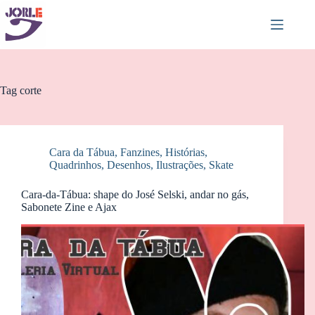
Pular
para
o
conteúdo
Tag
corte
Cara da Tábua
,
Fanzines
,
Histórias
,
Quadrinhos, Desenhos, Ilustrações
,
Skate
Cara-da-Tábua: shape do José Selski, andar no gás,
Sabonete Zine e Ajax