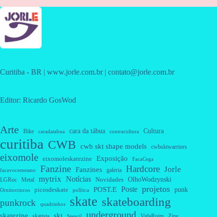
Curitiba - BR | www.jorle.com.br | contato@jorle.com.br
Editor: Ricardo GosWod
Arte
cara da tábua
Cultura
Bike
caradatabua
contracultura
curitiba
CWB
cwb skt shape models
cwbsktwarriors
eixomole
Exposição
eixomoleskatezine
FacaCega
Fanzine
Hardcore
Jorle
Fanzines
galeria
facavocemesmo
mytrix
Notícias
OlhoWodzynski
Novidades
Metal
LGRoc
projetos
Poste
POST.E
punk
picosdeskate
Ornitorrincos
política
skate
skateboarding
punkrock
quadrinhos
underground
skatezine
skt
skatista
VidaRuim
Zine
Stencil