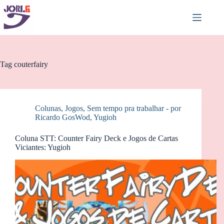
Pular
para
o
conteúdo
Tag
couterfairy
Colunas
,
Jogos
,
Sem tempo pra trabalhar - por
Ricardo GosWod
,
Yugioh
Coluna STT: Counter Fairy Deck e Jogos de Cartas
Viciantes: Yugioh