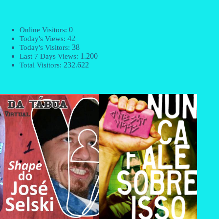
0
Online Visitors:
42
Today's Views:
38
Today's Visitors:
1.200
Last 7 Days Views:
232.622
Total Visitors: