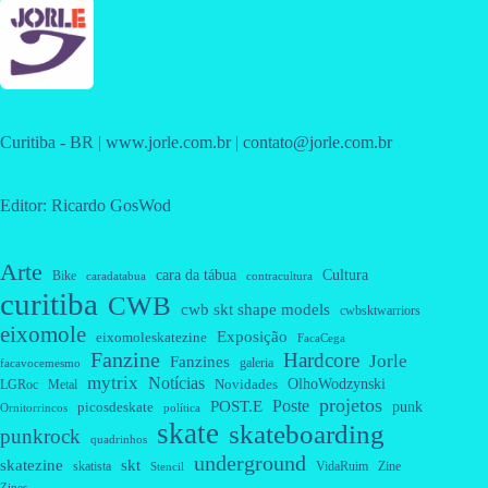
Curitiba - BR | www.jorle.com.br | contato@jorle.com.br
Editor: Ricardo GosWod
Arte
cara da tábua
Cultura
Bike
caradatabua
contracultura
curitiba
CWB
cwb skt shape models
cwbsktwarriors
eixomole
Exposição
eixomoleskatezine
FacaCega
Fanzine
Hardcore
Jorle
Fanzines
galeria
facavocemesmo
mytrix
Notícias
OlhoWodzynski
Novidades
Metal
LGRoc
projetos
Poste
POST.E
punk
picosdeskate
Ornitorrincos
política
skate
skateboarding
punkrock
quadrinhos
underground
skatezine
skt
skatista
VidaRuim
Zine
Stencil
Zines