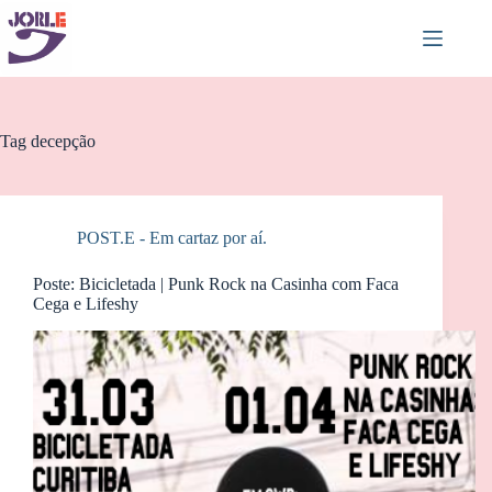
Pular
para
o
conteúdo
Tag
decepção
POST.E - Em cartaz por aí.
Poste: Bicicletada | Punk Rock na Casinha com Faca
Cega e Lifeshy