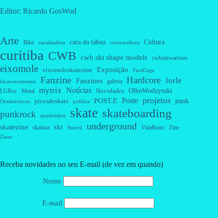
Editor: Ricardo GosWod
Arte
cara da tábua
Cultura
Bike
caradatabua
contracultura
curitiba
CWB
cwb skt shape models
cwbsktwarriors
eixomole
Exposição
eixomoleskatezine
FacaCega
Fanzine
Hardcore
Jorle
Fanzines
galeria
facavocemesmo
mytrix
Notícias
OlhoWodzynski
Novidades
Metal
LGRoc
projetos
Poste
POST.E
punk
picosdeskate
Ornitorrincos
política
skate
skateboarding
punkrock
quadrinhos
underground
skatezine
skt
skatista
VidaRuim
Zine
Stencil
Zines
Receba novidades no seu E-mail (de vez em quando)
Nome
E-mail