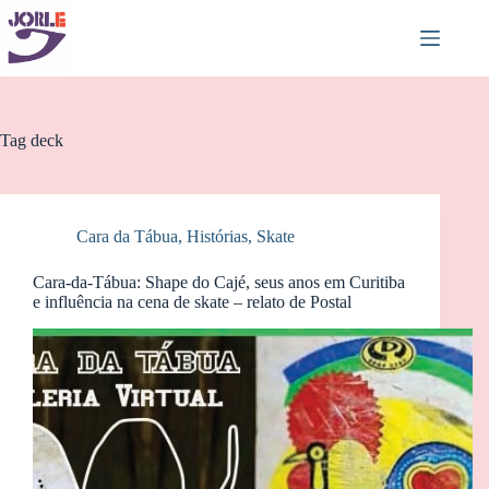
Pular
para
o
conteúdo
Tag
deck
Cara da Tábua
,
Histórias
,
Skate
Cara-da-Tábua: Shape do Cajé, seus anos em Curitiba
e influência na cena de skate – relato de Postal