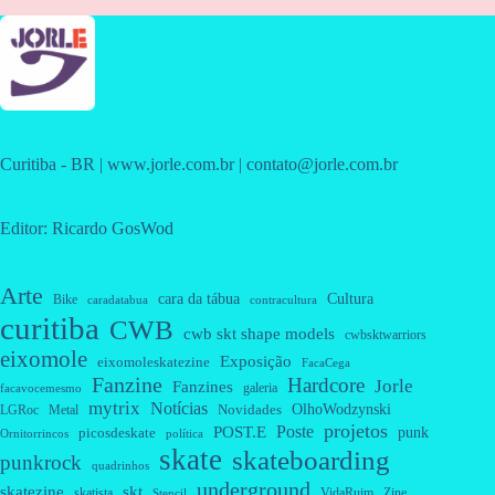
Curitiba - BR | www.jorle.com.br | contato@jorle.com.br
Editor: Ricardo GosWod
Arte
cara da tábua
Cultura
Bike
caradatabua
contracultura
curitiba
CWB
cwb skt shape models
cwbsktwarriors
eixomole
Exposição
eixomoleskatezine
FacaCega
Fanzine
Hardcore
Jorle
Fanzines
galeria
facavocemesmo
mytrix
Notícias
OlhoWodzynski
Novidades
Metal
LGRoc
projetos
Poste
POST.E
punk
picosdeskate
Ornitorrincos
política
skate
skateboarding
punkrock
quadrinhos
underground
skatezine
skt
skatista
VidaRuim
Zine
Stencil