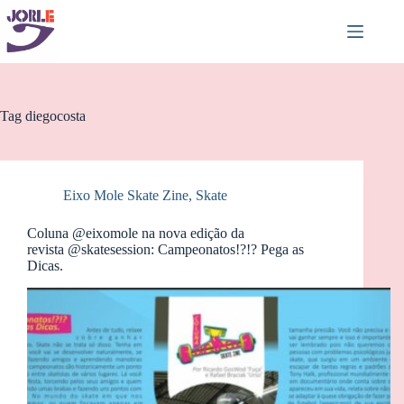
Pular
para
o
conteúdo
Tag
diegocosta
Eixo Mole Skate Zine
,
Skate
Coluna @eixomole na nova edição da
revista @skatesession: Campeonatos!?!? Pega as
Dicas.