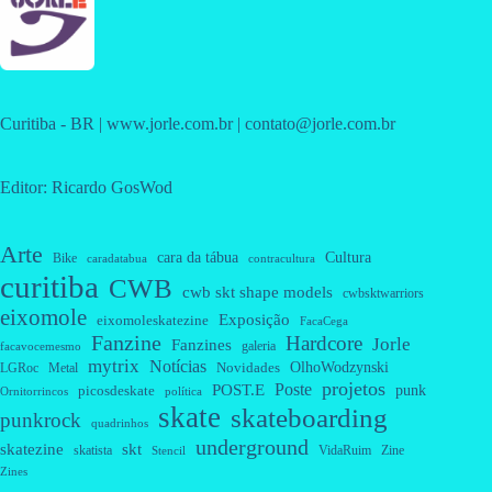
Curitiba - BR | www.jorle.com.br | contato@jorle.com.br
Editor: Ricardo GosWod
Arte
cara da tábua
Cultura
Bike
caradatabua
contracultura
curitiba
CWB
cwb skt shape models
cwbsktwarriors
eixomole
Exposição
eixomoleskatezine
FacaCega
Fanzine
Hardcore
Jorle
Fanzines
galeria
facavocemesmo
mytrix
Notícias
OlhoWodzynski
Novidades
Metal
LGRoc
projetos
Poste
POST.E
punk
picosdeskate
Ornitorrincos
política
skate
skateboarding
punkrock
quadrinhos
underground
skatezine
skt
skatista
VidaRuim
Zine
Stencil
Zines