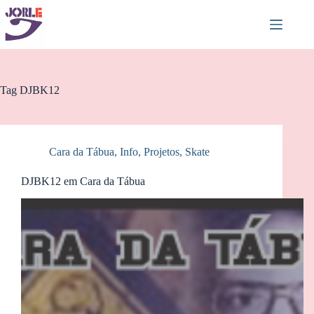
Pular
para
o
conteúdo
Tag
DJBK12
Cara da Tábua
,
Info
,
Projetos
,
Skate
DJBK12 em Cara da Tábua