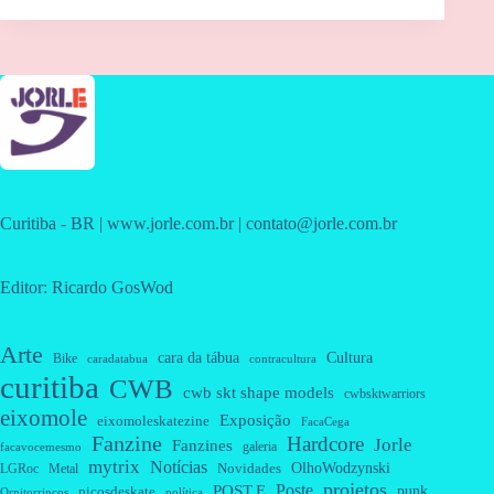
Curitiba - BR | www.jorle.com.br | contato@jorle.com.br
Editor: Ricardo GosWod
Arte
cara da tábua
Cultura
Bike
caradatabua
contracultura
curitiba
CWB
cwb skt shape models
cwbsktwarriors
eixomole
Exposição
eixomoleskatezine
FacaCega
Fanzine
Hardcore
Jorle
Fanzines
galeria
facavocemesmo
mytrix
Notícias
OlhoWodzynski
Novidades
Metal
LGRoc
projetos
Poste
POST.E
punk
picosdeskate
Ornitorrincos
política