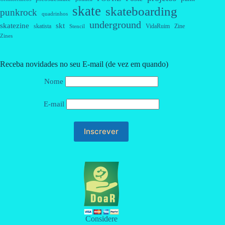
skate
skateboarding
punkrock
quadrinhos
underground
skatezine
skt
skatista
VidaRuim
Zine
Stencil
Zines
Receba novidades no seu E-mail (de vez em quando)
Nome
E-mail
Considere