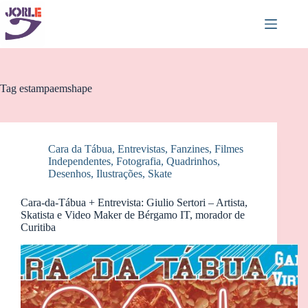
Pular
para
o
conteúdo
Tag
estampaemshape
Cara da Tábua
,
Entrevistas
,
Fanzines
,
Filmes
Independentes
,
Fotografia
,
Quadrinhos,
Desenhos, Ilustrações
,
Skate
Cara-da-Tábua + Entrevista: Giulio Sertori – Artista,
Skatista e Video Maker de Bérgamo IT, morador de
Curitiba