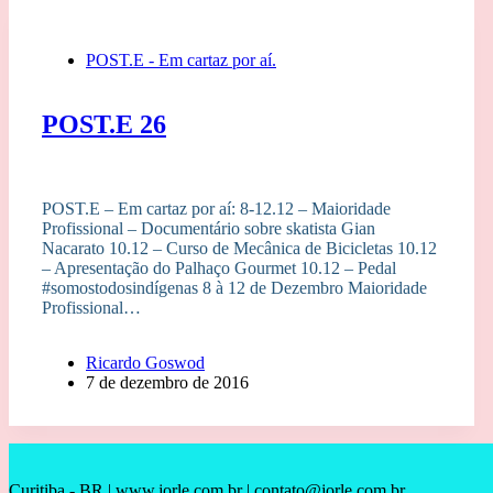
POST.E - Em cartaz por aí.
POST.E 26
POST.E – Em cartaz por aí: 8-12.12 – Maioridade
Profissional – Documentário sobre skatista Gian
Nacarato 10.12 – Curso de Mecânica de Bicicletas 10.12
– Apresentação do Palhaço Gourmet 10.12 – Pedal
#somostodosindígenas 8 à 12 de Dezembro Maioridade
Profissional…
Ricardo Goswod
7 de dezembro de 2016
Curitiba - BR | www.jorle.com.br | contato@jorle.com.br