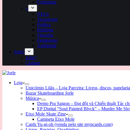
Colunistas
+
VEGs
Tecnologia
Política
Histórias
Filosofia
Feminismo
Ambiental
Jorle?
Jorle?
Contato
Loja
Unicórnio Lilás – Loja Parceira: Livros, discos, papelaria
Bazar Skateboarding Jorle
Música
Demo Pra Saigon – Đại đội và Chiến thuật Tác c
EP Digital “Soul Painted Blvck” – Murder Me Sl
Eixo Mole Skate Zine
Camiseta Eixo Mole
Cards Yu-gi-oh (venda pelo site mypcards.com)
Livros, Revistas, Quadrinhos