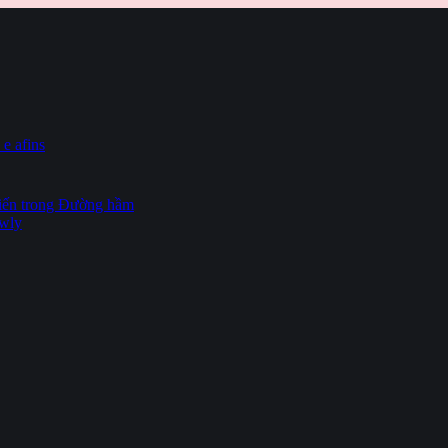
 e afins
hiến trong Đường hầm
owly