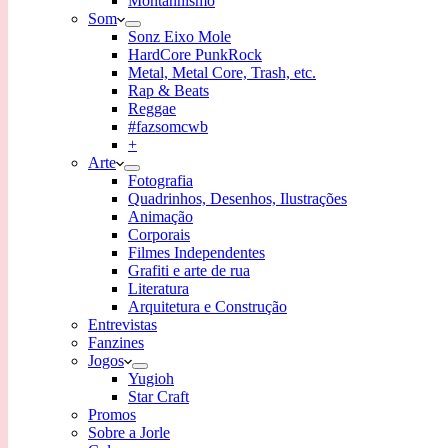
Montanhismo
Som
Sonz Eixo Mole
HardCore PunkRock
Metal, Metal Core, Trash, etc.
Rap & Beats
Reggae
#fazsomcwb
+
Arte
Fotografia
Quadrinhos, Desenhos, Ilustrações
Animação
Corporais
Filmes Independentes
Grafiti e arte de rua
Literatura
Arquitetura e Construção
Entrevistas
Fanzines
Jogos
Yugioh
Star Craft
Promos
Sobre a Jorle