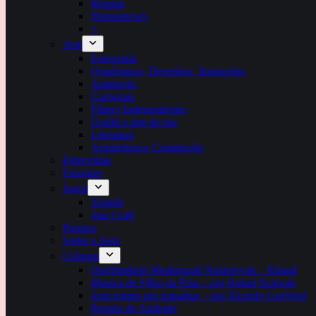
Reggae
#fazsomcwb
+
Arte
Fotografia
Quadrinhos, Desenhos, Ilustrações
Animação
Corporais
Filmes Independentes
Grafiti e arte de rua
Literatura
Arquitetura e Construção
Entrevistas
Fanzines
Jogos
Yugioh
Star Craft
Promos
Sobre a Jorle
Colunas
Ouvhinddoh Meshuggah Nashuvvah – Rhaud
Musica de Filho da Puta – por Rafael Schwab
Sem tempo pra trabalhar – por Ricardo GosWod
Renato de Andrade