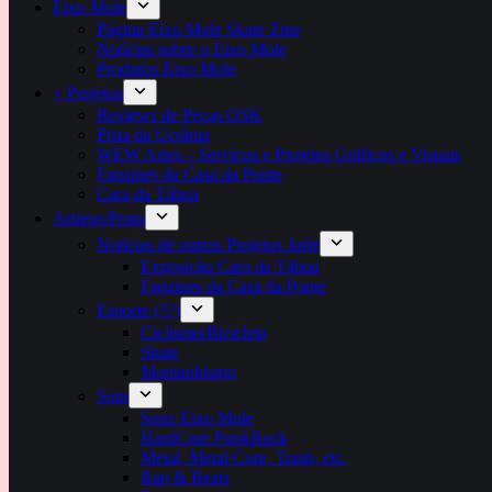
Eixo Mole
Página Eixo Mole Skate Zine
Notícias sobre o Eixo Mole
Produtos Eixo Mole
+ Projetos
Reviews de Peças OSK
Pista da Ucrânia
WEW Artes – Serviços e Projetos Gráficos e Visuais
Fanzines da Casa da Ponte
Cara da Tábua
Artigos/Posts
Notícias de outros Projetos Jorle
Exposição Cara da Tábua
Fanzines da Casa da Ponte
Esporte (??)
Ciclismo/Bicicleta
Skate
Montanhismo
Som
Sonz Eixo Mole
HardCore PunkRock
Metal, Metal Core, Trash, etc.
Rap & Beats