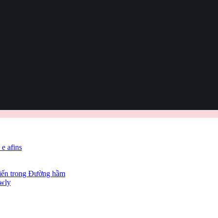
 e afins
hiến trong Đường hầm
owly