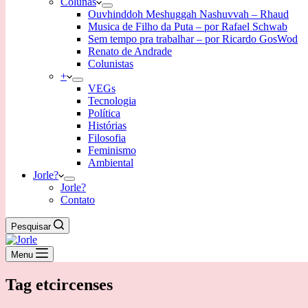
Colunas
Ouvhinddoh Meshuggah Nashuvvah – Rhaud
Musica de Filho da Puta – por Rafael Schwab
Sem tempo pra trabalhar – por Ricardo GosWod
Renato de Andrade
Colunistas
+
VEGs
Tecnologia
Política
Histórias
Filosofia
Feminismo
Ambiental
Jorle?
Jorle?
Contato
Pesquisar
Menu
Tag
etcircenses