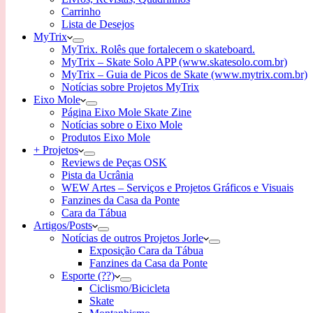
Carrinho
Lista de Desejos
MyTrix
MyTrix. Rolês que fortalecem o skateboard.
MyTrix – Skate Solo APP (www.skatesolo.com.br)
MyTrix – Guia de Picos de Skate (www.mytrix.com.br)
Notícias sobre Projetos MyTrix
Eixo Mole
Página Eixo Mole Skate Zine
Notícias sobre o Eixo Mole
Produtos Eixo Mole
+ Projetos
Reviews de Peças OSK
Pista da Ucrânia
WEW Artes – Serviços e Projetos Gráficos e Visuais
Fanzines da Casa da Ponte
Cara da Tábua
Artigos/Posts
Notícias de outros Projetos Jorle
Exposição Cara da Tábua
Fanzines da Casa da Ponte
Esporte (??)
Ciclismo/Bicicleta
Skate