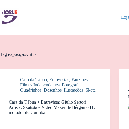
Pular
para
o
Loj
conteúdo
Tag
exposiçãovirtual
Cara da Tábua
,
Entrevistas
,
Fanzines
,
Filmes Independentes
,
Fotografia
,
Quadrinhos, Desenhos, Ilustrações
,
Skate
Cara-da-Tábua + Entrevista: Giulio Sertori –
Artista, Skatista e Video Maker de Bérgamo IT,
morador de Curitiba