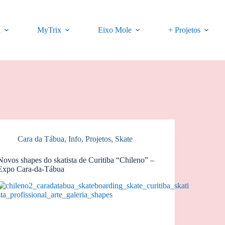
a
MyTrix
Eixo Mole
+ Projetos
Cara da Tábua
,
Info
,
Projetos
,
Skate
Novos shapes do skatista de Curitiba “Chileno” –
Expo Cara-da-Tábua