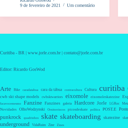
Ricardo Goswod
9 de fevereiro de 2021
Um comentário
Curitiba - BR | www.jorle.com.br | contato@jorle.com.br
Editor: Ricardo GosWod
curitiba
Arte
cara da tábua
Cultura
Bike
caradatabua
contracultura
eixomole
cwb skt shape models
Ex
eixomoleskatezine
cwbsktwarriors
Fanzine
Hardcore
Jorle
Fanzines
galeria
Met
LGRoc
facavocemesmo
Post
OlhoWodzynski
POST.E
Novidades
picosdeskate
Ornitorrincos
política
skate
skateboarding
punkrock
skatezine
skat
quadrinhos
underground
VidaRuim
Zine
Zines