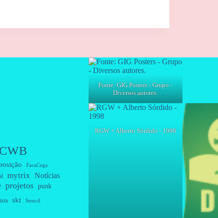
Fonte: GIG Posters - Grupo -
Diversos autores.
RGW + Alberto Sórdido - 1998
CWB
posição
FacaCega
mytrix
Notícias
al
projetos
e
punk
skt
ista
Stencil