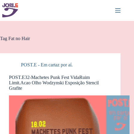
Pular
para
o
conteúdo
Tag
Fat no Hair
POST.E - Em cartaz por aí.
POST.E32-Machetes Punk Fest VidaRuim
Limit.Acao Olho Wodzynski Exposição Stencil
Grafite