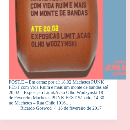
POST.E – Em cartaz por aí: 18.02 Machetes PUNK
FEST com Vida Ruim e mais um monte de bandas até
20.02 – Exposição Limit.Ação Olho Wodzynski 18
de Fevereiro Machetes PUNK FEST Sábado, 14:30
no Machetes – Rua Chile 1016,…
Ricardo Goswod
16 de fevereiro de 2017