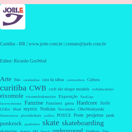
Curitiba - BR | www.jorle.com.br | contato@jorle.com.br
Editor: Ricardo GosWod
Arte
cara da tábua
Cultura
Bike
caradatabua
contracultura
curitiba
CWB
cwb skt shape models
cwbsktwarriors
eixomole
Exposição
eixomoleskatezine
FacaCega
Fanzine
Hardcore
Jorle
Fanzines
galeria
facavocemesmo
mytrix
Notícias
OlhoWodzynski
Novidades
Metal
LGRoc
projetos
Poste
POST.E
punk
picosdeskate
Ornitorrincos
política
skate
skateboarding
punkrock
quadrinhos
underground
skatezine
skt
skatista
VidaRuim
Zine
Stencil