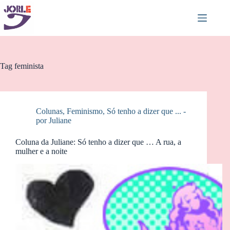
Pular
para
o
conteúdo
Tag
feminista
Colunas
,
Feminismo
,
Só tenho a dizer que ... -
por Juliane
Coluna da Juliane: Só tenho a dizer que … A rua, a
mulher e a noite