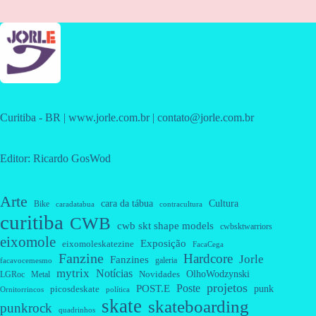
Curitiba - BR | www.jorle.com.br | contato@jorle.com.br
Editor: Ricardo GosWod
Arte
cara da tábua
Cultura
Bike
caradatabua
contracultura
curitiba
CWB
cwb skt shape models
cwbsktwarriors
eixomole
Exposição
eixomoleskatezine
FacaCega
Fanzine
Hardcore
Jorle
Fanzines
galeria
facavocemesmo
mytrix
Notícias
OlhoWodzynski
Novidades
Metal
LGRoc
projetos
Poste
POST.E
punk
picosdeskate
Ornitorrincos
política
skate
skateboarding
punkrock
quadrinhos