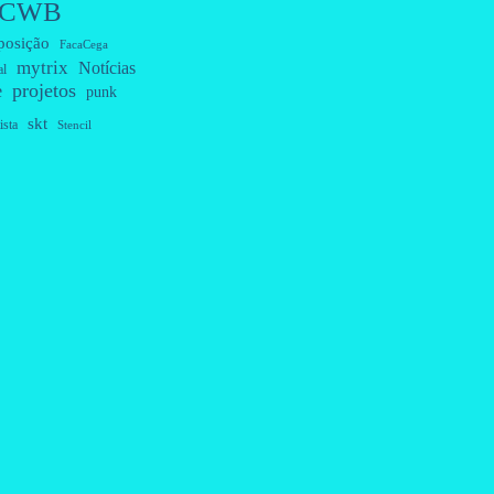
CWB
posição
FacaCega
mytrix
Notícias
al
projetos
e
punk
skt
ista
Stencil