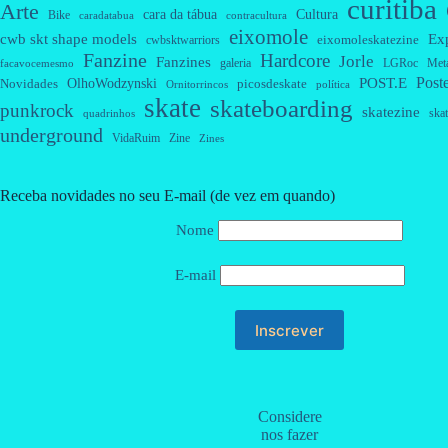
curitiba
Arte
cara da tábua
Cultura
Bike
caradatabua
contracultura
eixomole
cwb skt shape models
Ex
eixomoleskatezine
cwbsktwarriors
Fanzine
Hardcore
Jorle
Fanzines
galeria
Met
LGRoc
facavocemesmo
Post
OlhoWodzynski
POST.E
Novidades
picosdeskate
Ornitorrincos
política
skate
skateboarding
punkrock
skatezine
skat
quadrinhos
underground
VidaRuim
Zine
Zines
Receba novidades no seu E-mail (de vez em quando)
Nome
E-mail
Considere
nos fazer