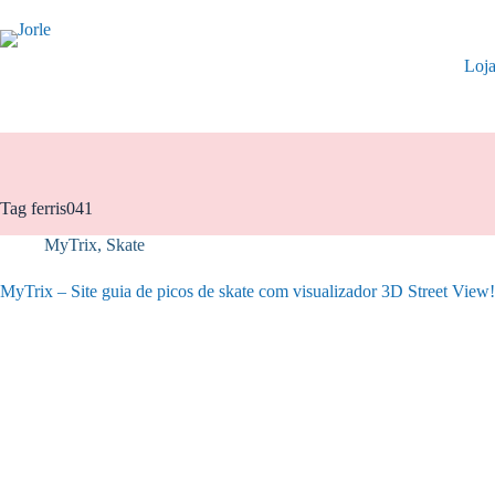
Pular
para
o
Loj
conteúdo
Tag
ferris041
MyTrix
,
Skate
MyTrix – Site guia de picos de skate com visualizador 3D Street View!