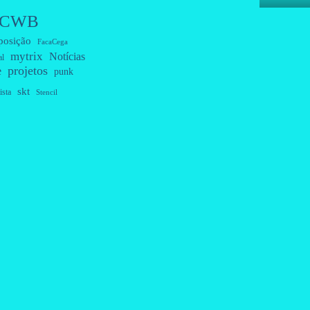
CWB
posição
FacaCega
mytrix
Notícias
al
projetos
e
punk
skt
ista
Stencil