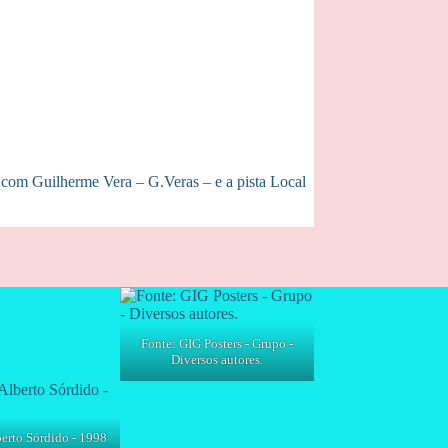
om Guilherme Vera – G.Veras – e a pista Local
Fonte: GIG Posters - Grupo -
Diversos autores.
rto Sórdido - 1998