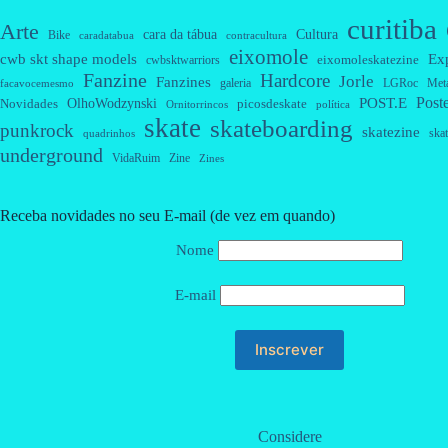
curitiba
Arte
cara da tábua
Cultura
Bike
caradatabua
contracultura
eixomole
cwb skt shape models
Ex
eixomoleskatezine
cwbsktwarriors
Fanzine
Hardcore
Jorle
Fanzines
galeria
Met
LGRoc
facavocemesmo
Post
OlhoWodzynski
POST.E
Novidades
picosdeskate
Ornitorrincos
política
skate
skateboarding
punkrock
skatezine
skat
quadrinhos
underground
VidaRuim
Zine
Zines
Receba novidades no seu E-mail (de vez em quando)
Nome
E-mail
Considere