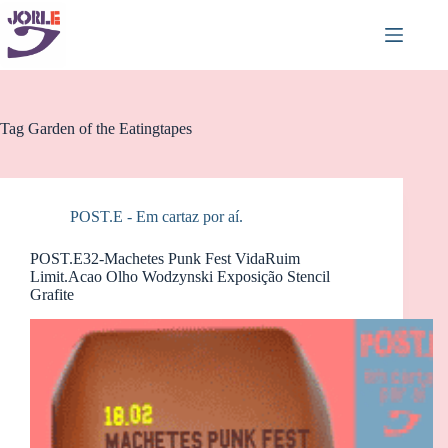
Pular
para
o
conteúdo
Tag
Garden of the Eatingtapes
POST.E - Em cartaz por aí.
POST.E32-Machetes Punk Fest VidaRuim
Limit.Acao Olho Wodzynski Exposição Stencil
Grafite