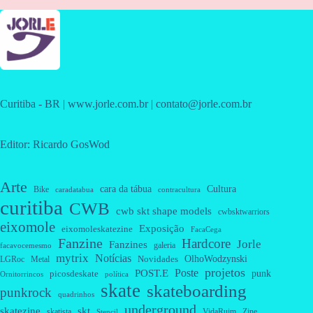
Curitiba - BR | www.jorle.com.br | contato@jorle.com.br
Editor: Ricardo GosWod
Arte
cara da tábua
Cultura
Bike
caradatabua
contracultura
curitiba
CWB
cwb skt shape models
cwbsktwarriors
eixomole
Exposição
eixomoleskatezine
FacaCega
Fanzine
Hardcore
Jorle
Fanzines
galeria
facavocemesmo
mytrix
Notícias
OlhoWodzynski
Novidades
Metal
LGRoc
projetos
Poste
POST.E
punk
picosdeskate
Ornitorrincos
política
skate
skateboarding
punkrock
quadrinhos
underground
skatezine
skt
skatista
VidaRuim
Zine
Stencil