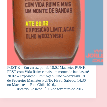
POST.E – Em cartaz por aí: 18.02 Machetes PUNK
FEST com Vida Ruim e mais um monte de bandas até
20.02 – Exposição Limit.Ação Olho Wodzynski 18
de Fevereiro Machetes PUNK FEST Sábado, 14:30
no Machetes – Rua Chile 1016,…
Ricardo Goswod
16 de fevereiro de 2017