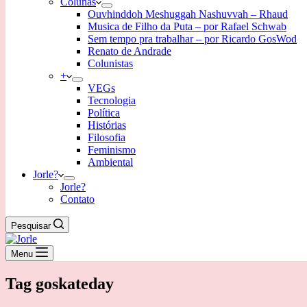
Colunas
Ouvhinddoh Meshuggah Nashuvvah – Rhaud
Musica de Filho da Puta – por Rafael Schwab
Sem tempo pra trabalhar – por Ricardo GosWod
Renato de Andrade
Colunistas
+
VEGs
Tecnologia
Política
Histórias
Filosofia
Feminismo
Ambiental
Jorle?
Jorle?
Contato
Pesquisar
Menu
Tag
goskateday