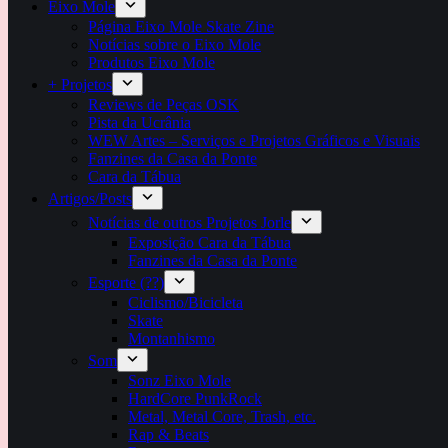
Eixo Mole
Página Eixo Mole Skate Zine
Notícias sobre o Eixo Mole
Produtos Eixo Mole
+ Projetos
Reviews de Peças OSK
Pista da Ucrânia
WEW Artes – Serviços e Projetos Gráficos e Visuais
Fanzines da Casa da Ponte
Cara da Tábua
Artigos/Posts
Notícias de outros Projetos Jorle
Exposição Cara da Tábua
Fanzines da Casa da Ponte
Esporte (??)
Ciclismo/Bicicleta
Skate
Montanhismo
Som
Sonz Eixo Mole
HardCore PunkRock
Metal, Metal Core, Trash, etc.
Rap & Beats