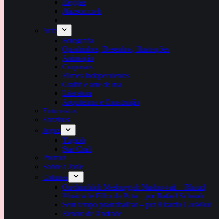
Reggae
#fazsomcwb
+
Arte
Fotografia
Quadrinhos, Desenhos, Ilustrações
Animação
Corporais
Filmes Independentes
Grafiti e arte de rua
Literatura
Arquitetura e Construção
Entrevistas
Fanzines
Jogos
Yugioh
Star Craft
Promos
Sobre a Jorle
Colunas
Ouvhinddoh Meshuggah Nashuvvah – Rhaud
Musica de Filho da Puta – por Rafael Schwab
Sem tempo pra trabalhar – por Ricardo GosWod
Renato de Andrade