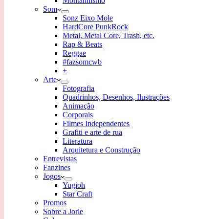
Montanhismo
Som
Sonz Eixo Mole
HardCore PunkRock
Metal, Metal Core, Trash, etc.
Rap & Beats
Reggae
#fazsomcwb
+
Arte
Fotografia
Quadrinhos, Desenhos, Ilustrações
Animação
Corporais
Filmes Independentes
Grafiti e arte de rua
Literatura
Arquitetura e Construção
Entrevistas
Fanzines
Jogos
Yugioh
Star Craft
Promos
Sobre a Jorle