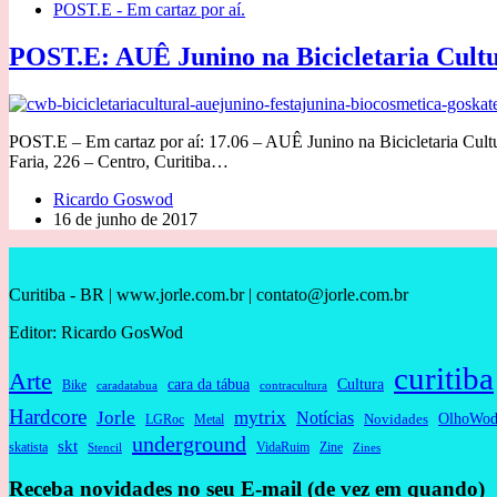
POST.E - Em cartaz por aí.
POST.E: AUÊ Junino na Bicicletaria Cult
POST.E – Em cartaz por aí: 17.06 – AUÊ Junino na Bicicletaria Cult
Faria, 226 – Centro, Curitiba…
Ricardo Goswod
16 de junho de 2017
Curitiba - BR | www.jorle.com.br | contato@jorle.com.br
Editor: Ricardo GosWod
curitiba
Arte
cara da tábua
Cultura
Bike
caradatabua
contracultura
Hardcore
Jorle
mytrix
Notícias
OlhoWod
Novidades
Metal
LGRoc
underground
skt
skatista
VidaRuim
Zine
Stencil
Zines
Receba novidades no seu E-mail (de vez em quando)