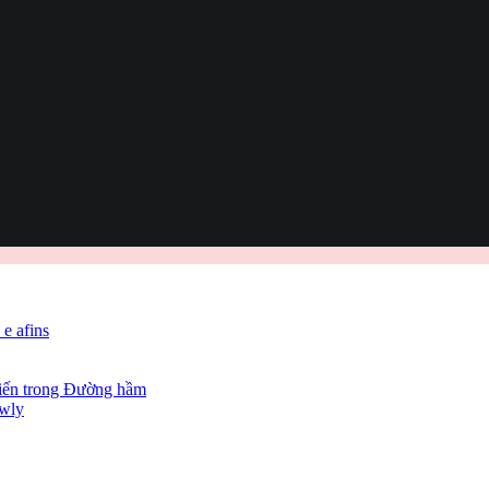
 e afins
hiến trong Đường hầm
owly