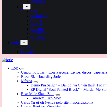
Colunistas
+
VEGs
Tecnologia
Política
Histórias
Filosofia
Feminismo
Ambiental
Jorle?
Jorle?
Contato
Loja
Unicórnio Lilás – Loja Parceira: Livros, discos, papelaria
Bazar Skateboarding Jorle
Música
Demo Pra Saigon – Đại đội và Chiến thuật Tác c
EP Digital “Soul Painted Blvck” – Murder Me Sl
Eixo Mole Skate Zine
Camiseta Eixo Mole
Cards Yu-gi-oh (venda pelo site mypcards.com)
Livros, Revistas, Quadrinhos