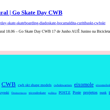
ural | Go Skate Day CWB
ural 18.06 – Go Skate Day CWB 17 de Junho AUÊ Junino na Bicicletaria
CWB
eixomole
cwb skt shape models
eixomoles
cwbsktwarriors
projetos
Poste
zynski
POST.E
punk
picosdeskate
Ornitorrincos
política