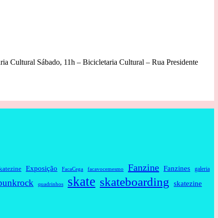
 Cultural Sábado, 11h – Bicicletaria Cultural – Rua Presidente
Fanzine
Fanzines
Exposição
katezine
galeria
FacaCega
facavocemesmo
skate
skateboarding
punkrock
skatezine
quadrinhos