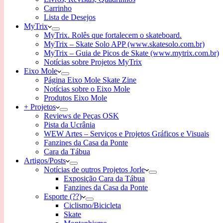
Carrinho
Lista de Desejos
MyTrix
MyTrix. Rolês que fortalecem o skateboard.
MyTrix – Skate Solo APP (www.skatesolo.com.br)
MyTrix – Guia de Picos de Skate (www.mytrix.com.br)
Notícias sobre Projetos MyTrix
Eixo Mole
Página Eixo Mole Skate Zine
Notícias sobre o Eixo Mole
Produtos Eixo Mole
+ Projetos
Reviews de Peças OSK
Pista da Ucrânia
WEW Artes – Serviços e Projetos Gráficos e Visuais
Fanzines da Casa da Ponte
Cara da Tábua
Artigos/Posts
Notícias de outros Projetos Jorle
Exposição Cara da Tábua
Fanzines da Casa da Ponte
Esporte (??)
Ciclismo/Bicicleta
Skate