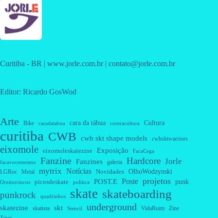
Curitiba - BR | www.jorle.com.br | contato@jorle.com.br
Editor: Ricardo GosWod
Arte
cara da tábua
Cultura
Bike
caradatabua
contracultura
curitiba
CWB
cwb skt shape models
cwbsktwarriors
eixomole
Exposição
eixomoleskatezine
FacaCega
Fanzine
Hardcore
Jorle
Fanzines
galeria
facavocemesmo
mytrix
Notícias
OlhoWodzynski
Novidades
Metal
LGRoc
projetos
Poste
POST.E
punk
picosdeskate
Ornitorrincos
política
skate
skateboarding
punkrock
quadrinhos
underground
skatezine
skt
skatista
VidaRuim
Zine
Stencil
Zines