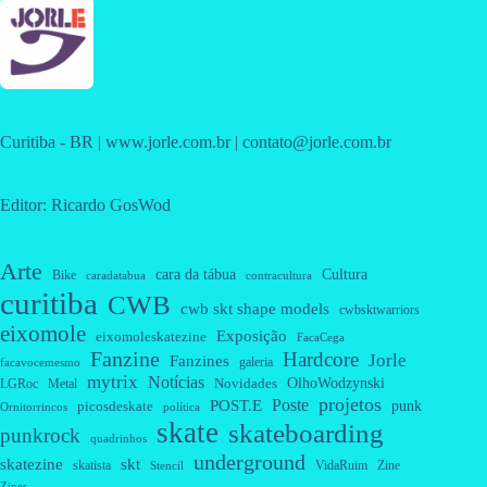
Curitiba - BR | www.jorle.com.br | contato@jorle.com.br
Editor: Ricardo GosWod
Arte
cara da tábua
Cultura
Bike
caradatabua
contracultura
curitiba
CWB
cwb skt shape models
cwbsktwarriors
eixomole
Exposição
eixomoleskatezine
FacaCega
Fanzine
Hardcore
Jorle
Fanzines
galeria
facavocemesmo
mytrix
Notícias
OlhoWodzynski
Novidades
Metal
LGRoc
projetos
Poste
POST.E
punk
picosdeskate
Ornitorrincos
política
skate
skateboarding
punkrock
quadrinhos
underground
skatezine
skt
skatista
VidaRuim
Zine
Stencil
Zines