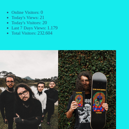
0
Online Visitors:
21
Today's Views:
20
Today's Visitors:
1.179
Last 7 Days Views:
232.604
Total Visitors: