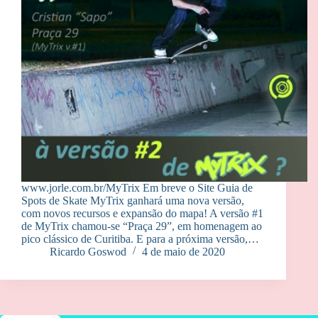
www.jorle.com.br/MyTrix Em breve o Site Guia de
Spots de Skate MyTrix ganhará uma nova versão,
com novos recursos e expansão do mapa! A versão #1
de MyTrix chamou-se “Praça 29”, em homenagem ao
pico clássico de Curitiba. E para a próxima versão,…
Ricardo Goswod
4 de maio de 2020