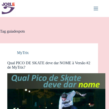
Pular
para
o
conteúdo
Tag
guiadespots
MyTrix
Qual PICO DE SKATE deve dar NOME à Versão #2
de MyTrix?