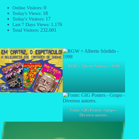
0
Online Visitors:
18
Today's Views:
17
Today's Visitors:
1.176
Last 7 Days Views:
232.601
Total Visitors:
RGW + Alberto Sórdido - 1998
Fonte: GIG Posters - Grupo -
Diversos autores.