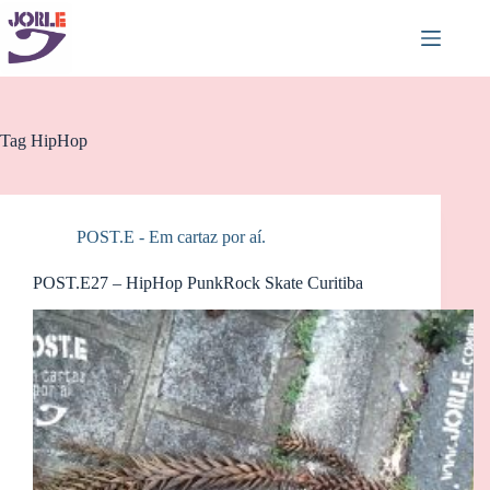
Pular
para
o
conteúdo
Tag
HipHop
POST.E - Em cartaz por aí.
POST.E27 – HipHop PunkRock Skate Curitiba