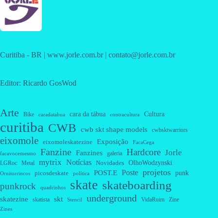
Curitiba - BR | www.jorle.com.br | contato@jorle.com.br
Editor: Ricardo GosWod
Arte
cara da tábua
Cultura
Bike
caradatabua
contracultura
curitiba
CWB
cwb skt shape models
cwbsktwarriors
eixomole
Exposição
eixomoleskatezine
FacaCega
Fanzine
Hardcore
Jorle
Fanzines
galeria
facavocemesmo
mytrix
Notícias
OlhoWodzynski
Novidades
Metal
LGRoc
projetos
Poste
POST.E
punk
picosdeskate
Ornitorrincos
política
skate
skateboarding
punkrock
quadrinhos
underground
skatezine
skt
skatista
VidaRuim
Zine
Stencil
Zines