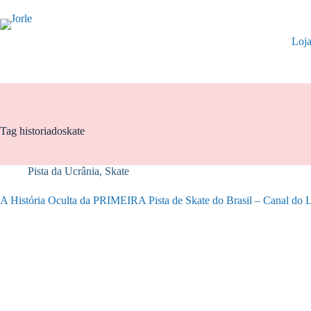
Pular
para
o
Loj
conteúdo
Tag
historiadoskate
Pista da Ucrânia
,
Skate
A História Oculta da PRIMEIRA Pista de Skate do Brasil – Canal do 