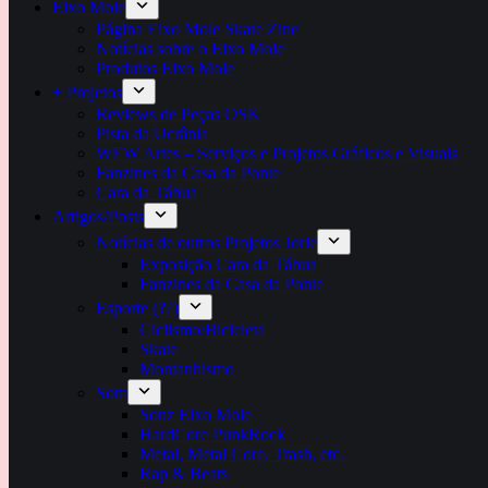
Eixo Mole
Página Eixo Mole Skate Zine
Notícias sobre o Eixo Mole
Produtos Eixo Mole
+ Projetos
Reviews de Peças OSK
Pista da Ucrânia
WEW Artes – Serviços e Projetos Gráficos e Visuais
Fanzines da Casa da Ponte
Cara da Tábua
Artigos/Posts
Notícias de outros Projetos Jorle
Exposição Cara da Tábua
Fanzines da Casa da Ponte
Esporte (??)
Ciclismo/Bicicleta
Skate
Montanhismo
Som
Sonz Eixo Mole
HardCore PunkRock
Metal, Metal Core, Trash, etc.
Rap & Beats