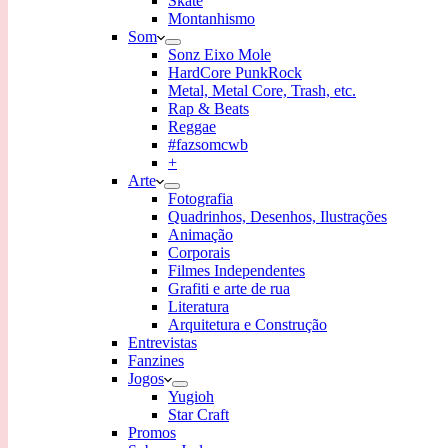
Skate
Montanhismo
Som
Sonz Eixo Mole
HardCore PunkRock
Metal, Metal Core, Trash, etc.
Rap & Beats
Reggae
#fazsomcwb
+
Arte
Fotografia
Quadrinhos, Desenhos, Ilustrações
Animação
Corporais
Filmes Independentes
Grafiti e arte de rua
Literatura
Arquitetura e Construção
Entrevistas
Fanzines
Jogos
Yugioh
Star Craft
Promos