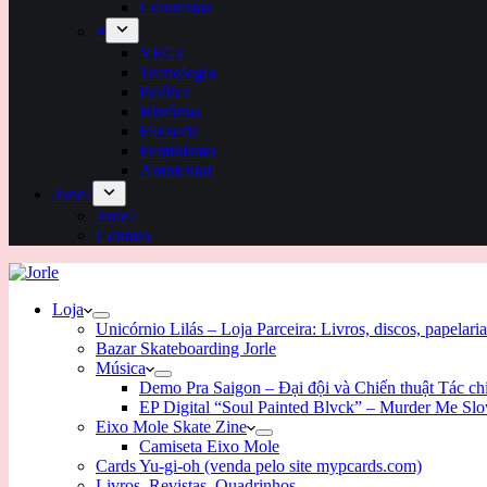
Colunistas
+
VEGs
Tecnologia
Política
Histórias
Filosofia
Feminismo
Ambiental
Jorle?
Jorle?
Contato
Loja
Unicórnio Lilás – Loja Parceira: Livros, discos, papelaria
Bazar Skateboarding Jorle
Música
Demo Pra Saigon – Đại đội và Chiến thuật Tác c
EP Digital “Soul Painted Blvck” – Murder Me Sl
Eixo Mole Skate Zine
Camiseta Eixo Mole
Cards Yu-gi-oh (venda pelo site mypcards.com)
Livros, Revistas, Quadrinhos