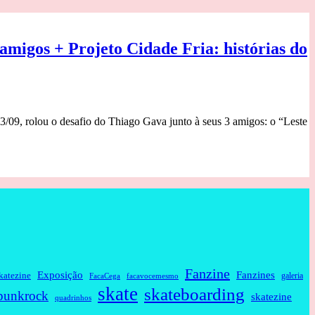
migos + Projeto Cidade Fria: histórias do
13/09, rolou o desafio do Thiago Gava junto à seus 3 amigos: o “Leste
Fanzine
Fanzines
Exposição
katezine
galeria
FacaCega
facavocemesmo
skate
skateboarding
punkrock
skatezine
quadrinhos