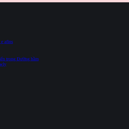
 e afins
hiến trong Đường hầm
owly