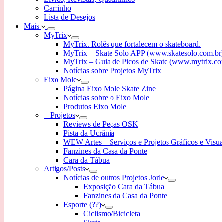
Carrinho
Lista de Desejos
Mais
MyTrix
MyTrix. Rolês que fortalecem o skateboard.
MyTrix – Skate Solo APP (www.skatesolo.com.br
MyTrix – Guia de Picos de Skate (www.mytrix.co
Notícias sobre Projetos MyTrix
Eixo Mole
Página Eixo Mole Skate Zine
Notícias sobre o Eixo Mole
Produtos Eixo Mole
+ Projetos
Reviews de Peças OSK
Pista da Ucrânia
WEW Artes – Serviços e Projetos Gráficos e Visua
Fanzines da Casa da Ponte
Cara da Tábua
Artigos/Posts
Notícias de outros Projetos Jorle
Exposição Cara da Tábua
Fanzines da Casa da Ponte
Esporte (??)
Ciclismo/Bicicleta