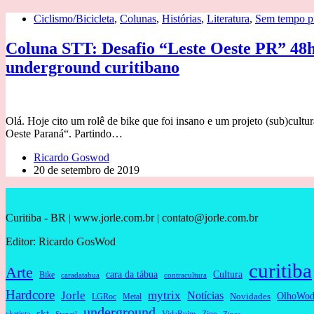
Ciclismo/Bicicleta
,
Colunas
,
Histórias
,
Literatura
,
Sem tempo pr
Coluna STT: Desafio “Leste Oeste PR” 48h 
underground curitibano
Olá. Hoje cito um rolê de bike que foi insano e um projeto (sub)cultu
Oeste Paraná“. Partindo…
Ricardo Goswod
20 de setembro de 2019
Curitiba - BR | www.jorle.com.br | contato@jorle.com.br
Editor: Ricardo GosWod
curitiba
Arte
cara da tábua
Cultura
Bike
caradatabua
contracultura
Hardcore
Jorle
mytrix
Notícias
OlhoWod
Novidades
Metal
LGRoc
underground
skt
skatista
VidaRuim
Zine