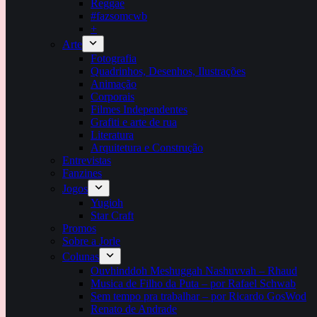
Reggae
#fazsomcwb
+
Arte
Fotografia
Quadrinhos, Desenhos, Ilustrações
Animação
Corporais
Filmes Independentes
Grafiti e arte de rua
Literatura
Arquitetura e Construção
Entrevistas
Fanzines
Jogos
Yugioh
Star Craft
Promos
Sobre a Jorle
Colunas
Ouvhinddoh Meshuggah Nashuvvah – Rhaud
Musica de Filho da Puta – por Rafael Schwab
Sem tempo pra trabalhar – por Ricardo GosWod
Renato de Andrade