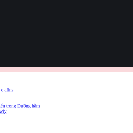
 e afins
hiến trong Đường hầm
owly