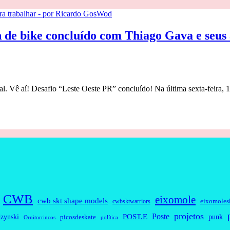
a trabalhar - por Ricardo GosWod
de bike concluído com Thiago Gava e seus a
ral. Vê aí! Desafio “Leste Oeste PR” concluído! Na última sexta-feira, 
CWB
eixomole
cwb skt shape models
eixomoles
cwbsktwarriors
projetos
Poste
zynski
POST.E
punk
picosdeskate
Ornitorrincos
política