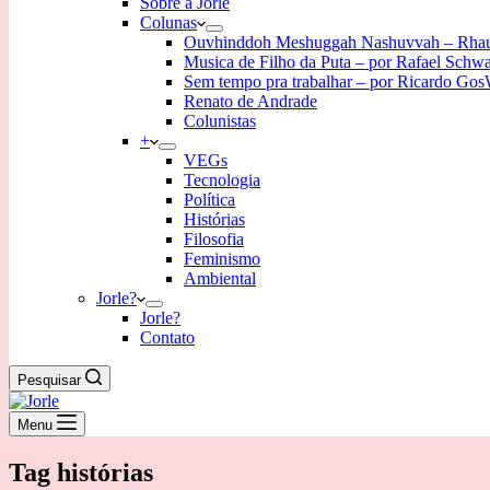
Sobre a Jorle
Colunas
Ouvhinddoh Meshuggah Nashuvvah – Rha
Musica de Filho da Puta – por Rafael Schw
Sem tempo pra trabalhar – por Ricardo Go
Renato de Andrade
Colunistas
+
VEGs
Tecnologia
Política
Histórias
Filosofia
Feminismo
Ambiental
Jorle?
Jorle?
Contato
Pesquisar
Menu
Tag
histórias