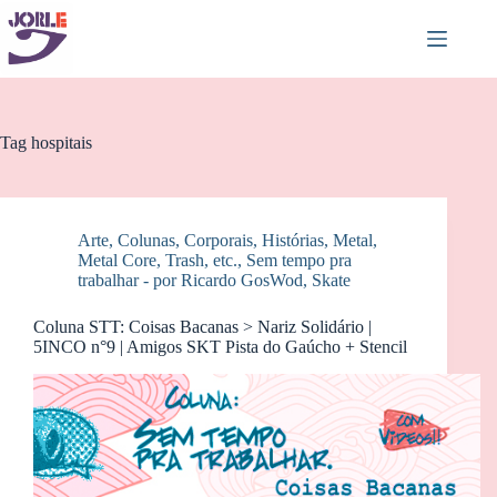
Pular
para
o
conteúdo
Tag
hospitais
Arte
,
Colunas
,
Corporais
,
Histórias
,
Metal,
Metal Core, Trash, etc.
,
Sem tempo pra
trabalhar - por Ricardo GosWod
,
Skate
Coluna STT: Coisas Bacanas > Nariz Solidário |
5INCO n°9 | Amigos SKT Pista do Gaúcho + Stencil