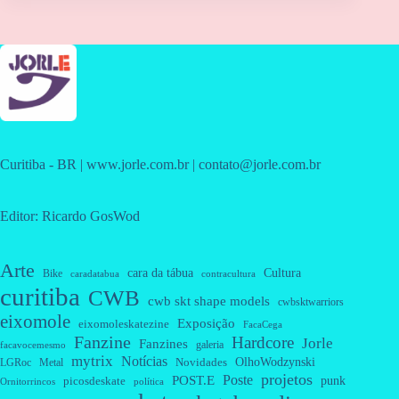
Curitiba - BR | www.jorle.com.br | contato@jorle.com.br
Editor: Ricardo GosWod
Arte
cara da tábua
Cultura
Bike
caradatabua
contracultura
curitiba
CWB
cwb skt shape models
cwbsktwarriors
eixomole
Exposição
eixomoleskatezine
FacaCega
Fanzine
Hardcore
Jorle
Fanzines
galeria
facavocemesmo
mytrix
Notícias
OlhoWodzynski
Novidades
Metal
LGRoc
projetos
Poste
POST.E
punk
picosdeskate
Ornitorrincos
política