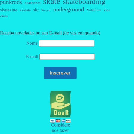
skate
skateboarding
punkrock
quadrinhos
underground
skatezine
skt
skatista
VidaRuim
Zine
Stencil
Zines
Receba novidades no seu E-mail (de vez em quando)
Nome
E-mail
Considere
nos fazer