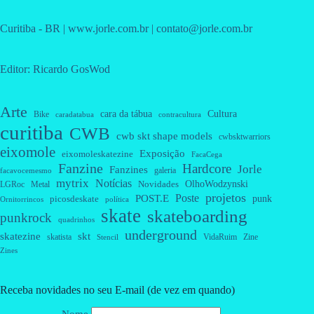
Curitiba - BR | www.jorle.com.br | contato@jorle.com.br
Editor: Ricardo GosWod
Arte
cara da tábua
Cultura
Bike
caradatabua
contracultura
curitiba
CWB
cwb skt shape models
cwbsktwarriors
eixomole
Exposição
eixomoleskatezine
FacaCega
Fanzine
Hardcore
Jorle
Fanzines
galeria
facavocemesmo
mytrix
Notícias
OlhoWodzynski
Novidades
Metal
LGRoc
projetos
Poste
POST.E
punk
picosdeskate
Ornitorrincos
política
skate
skateboarding
punkrock
quadrinhos
underground
skatezine
skt
skatista
VidaRuim
Zine
Stencil
Zines
Receba novidades no seu E-mail (de vez em quando)