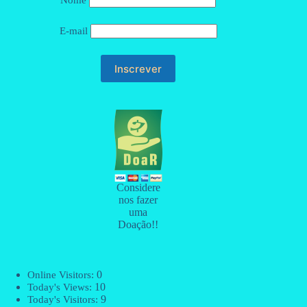
Nome
E-mail
Considere
nos fazer
uma
Doação!!
0
Online Visitors:
10
Today's Views:
9
Today's Visitors: