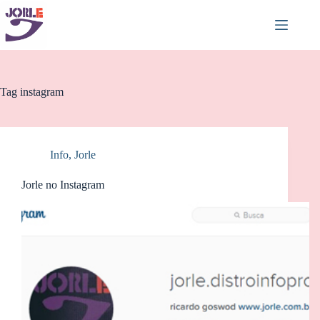
Pular
para
o
conteúdo
Tag
instagram
Info
,
Jorle
Jorle no Instagram