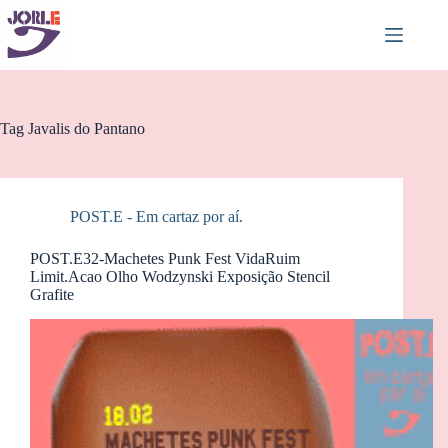
Pular
para
o
conteúdo
Tag
Javalis do Pantano
POST.E - Em cartaz por aí.
POST.E32-Machetes Punk Fest VidaRuim
Limit.Acao Olho Wodzynski Exposição Stencil
Grafite