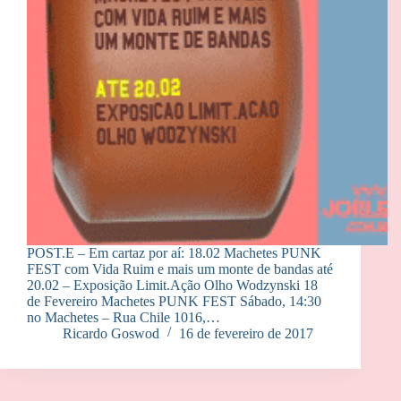
POST.E – Em cartaz por aí: 18.02 Machetes PUNK
FEST com Vida Ruim e mais um monte de bandas até
20.02 – Exposição Limit.Ação Olho Wodzynski 18
de Fevereiro Machetes PUNK FEST Sábado, 14:30
no Machetes – Rua Chile 1016,…
Ricardo Goswod
16 de fevereiro de 2017