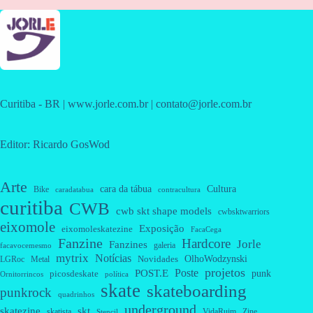
Curitiba - BR | www.jorle.com.br | contato@jorle.com.br
Editor: Ricardo GosWod
Arte
cara da tábua
Cultura
Bike
caradatabua
contracultura
curitiba
CWB
cwb skt shape models
cwbsktwarriors
eixomole
Exposição
eixomoleskatezine
FacaCega
Fanzine
Hardcore
Jorle
Fanzines
galeria
facavocemesmo
mytrix
Notícias
OlhoWodzynski
Novidades
Metal
LGRoc
projetos
Poste
POST.E
punk
picosdeskate
Ornitorrincos
política
skate
skateboarding
punkrock
quadrinhos
underground
skatezine
skt
skatista
VidaRuim
Zine
Stencil