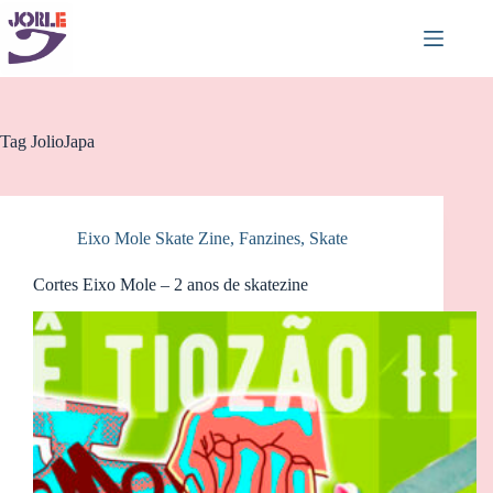
Pular
para
o
conteúdo
Tag
JolioJapa
Eixo Mole Skate Zine
,
Fanzines
,
Skate
Cortes Eixo Mole – 2 anos de skatezine