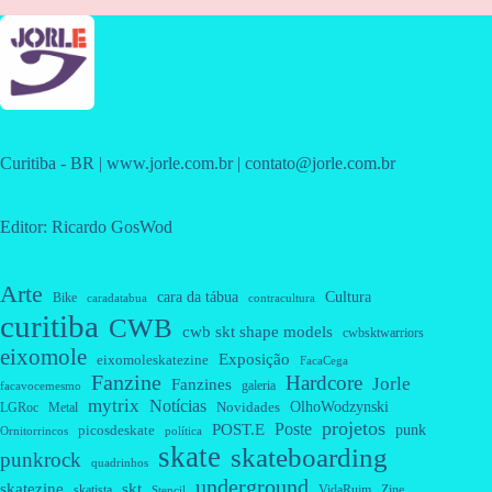
Curitiba - BR | www.jorle.com.br | contato@jorle.com.br
Editor: Ricardo GosWod
Arte
cara da tábua
Cultura
Bike
caradatabua
contracultura
curitiba
CWB
cwb skt shape models
cwbsktwarriors
eixomole
Exposição
eixomoleskatezine
FacaCega
Fanzine
Hardcore
Jorle
Fanzines
galeria
facavocemesmo
mytrix
Notícias
OlhoWodzynski
Novidades
Metal
LGRoc
projetos
Poste
POST.E
punk
picosdeskate
Ornitorrincos
política
skate
skateboarding
punkrock
quadrinhos
underground
skatezine
skt
skatista
VidaRuim
Zine
Stencil