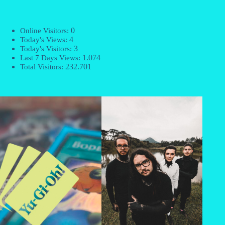
0
Online Visitors:
4
Today's Views:
3
Today's Visitors:
1.074
Last 7 Days Views:
232.701
Total Visitors: