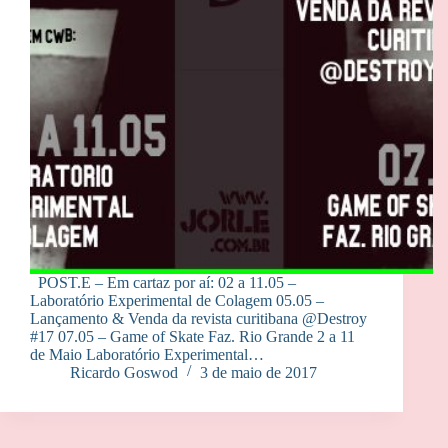
POST.E – Em cartaz por aí: 02 a 11.05 –
Laboratório Experimental de Colagem 05.05 –
Lançamento & Venda da revista curitibana @Destroy
#17 07.05 – Game of Skate Faz. Rio Grande 2 a 11
de Maio Laboratório Experimental…
Ricardo Goswod
3 de maio de 2017