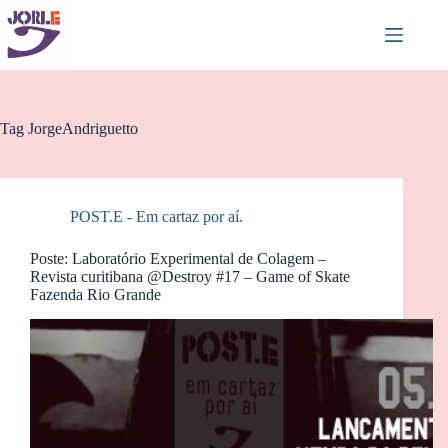
Pular
para
o
conteúdo
Tag
JorgeAndriguetto
POST.E - Em cartaz por aí.
Poste: Laboratório Experimental de Colagem –
Revista curitibana @Destroy #17 – Game of Skate
Fazenda Rio Grande