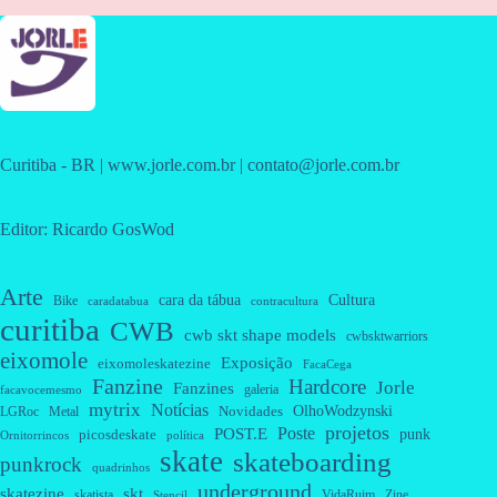
Curitiba - BR | www.jorle.com.br | contato@jorle.com.br
Editor: Ricardo GosWod
Arte
cara da tábua
Cultura
Bike
caradatabua
contracultura
curitiba
CWB
cwb skt shape models
cwbsktwarriors
eixomole
Exposição
eixomoleskatezine
FacaCega
Fanzine
Hardcore
Jorle
Fanzines
galeria
facavocemesmo
mytrix
Notícias
OlhoWodzynski
Novidades
Metal
LGRoc
projetos
Poste
POST.E
punk
picosdeskate
Ornitorrincos
política
skate
skateboarding
punkrock
quadrinhos
underground
skatezine
skt
skatista
VidaRuim
Zine
Stencil