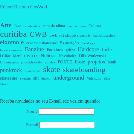
Editor: Ricardo GosWod
Arte
cara da tábua
Cultura
Bike
caradatabua
contracultura
curitiba
CWB
cwb skt shape models
cwbsktwarriors
eixomole
Exposição
eixomoleskatezine
FacaCega
Fanzine
Hardcore
Jorle
Fanzines
galeria
facavocemesmo
mytrix
Notícias
OlhoWodzynski
Novidades
Metal
LGRoc
projetos
Poste
POST.E
punk
picosdeskate
Ornitorrincos
política
skate
skateboarding
punkrock
quadrinhos
underground
skatezine
skt
skatista
VidaRuim
Zine
Stencil
Zines
Receba novidades no seu E-mail (de vez em quando)
Nome
E-mail