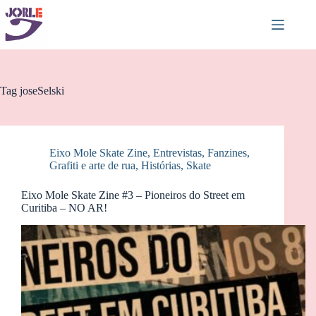
Pular
para
o
conteúdo
Tag
joseSelski
Eixo Mole Skate Zine
,
Entrevistas
,
Fanzines
,
Grafiti e arte de rua
,
Histórias
,
Skate
Eixo Mole Skate Zine #3 – Pioneiros do Street em
Curitiba – NO AR!