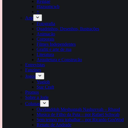
Reggae
#fazsomcwb
+
Arte
Fotografia
Quadrinhos, Desenhos, Ilustrações
Animação
Corporais
Filmes Independentes
Grafiti e arte de rua
Literatura
Arquitetura e Construção
Entrevistas
Fanzines
Jogos
Yugioh
Star Craft
Promos
Sobre a Jorle
Colunas
Ouvhinddoh Meshuggah Nashuvvah – Rhaud
Musica de Filho da Puta – por Rafael Schwab
Sem tempo pra trabalhar – por Ricardo GosWod
Renato de Andrade