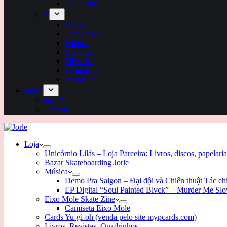
Colunistas
+
VEGs
Tecnologia
Política
Histórias
Filosofia
Feminismo
Ambiental
Jorle?
Jorle?
Contato
Loja
Unicórnio Lilás – Loja Parceira: Livros, discos, papelaria
Bazar Skateboarding Jorle
Música
Demo Pra Saigon – Đại đội và Chiến thuật Tác c
EP Digital “Soul Painted Blvck” – Murder Me Sl
Eixo Mole Skate Zine
Camiseta Eixo Mole
Cards Yu-gi-oh (venda pelo site mypcards.com)
Livros, Revistas, Quadrinhos