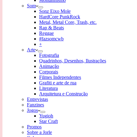
Montanhismo
Som
Sonz Eixo Mole
HardCore PunkRock
Metal, Metal Core, Trash, etc.
Rap & Beats
Reggae
#fazsomcwb
+
Arte
Fotografia
Quadrinhos, Desenhos, Ilustrações
Animação
Corporais
Filmes Independentes
Grafiti e arte de rua
Literatura
Arquitetura e Construção
Entrevistas
Fanzines
Jogos
Yugioh
Star Craft
Promos
Sobre a Jorle