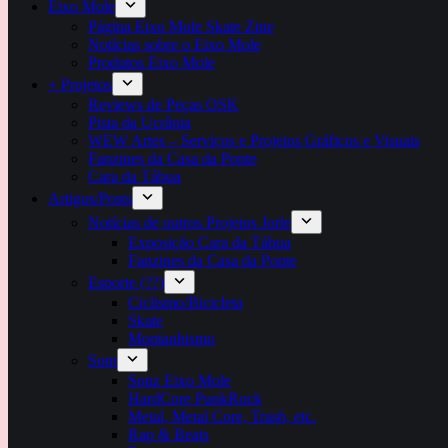
Eixo Mole
Página Eixo Mole Skate Zine
Notícias sobre o Eixo Mole
Produtos Eixo Mole
+ Projetos
Reviews de Peças OSK
Pista da Ucrânia
WEW Artes – Serviços e Projetos Gráficos e Visuais
Fanzines da Casa da Ponte
Cara da Tábua
Artigos/Posts
Notícias de outros Projetos Jorle
Exposição Cara da Tábua
Fanzines da Casa da Ponte
Esporte (??)
Ciclismo/Bicicleta
Skate
Montanhismo
Som
Sonz Eixo Mole
HardCore PunkRock
Metal, Metal Core, Trash, etc.
Rap & Beats