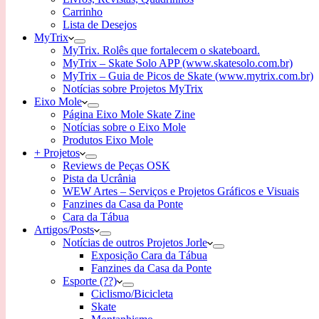
Carrinho
Lista de Desejos
MyTrix
MyTrix. Rolês que fortalecem o skateboard.
MyTrix – Skate Solo APP (www.skatesolo.com.br)
MyTrix – Guia de Picos de Skate (www.mytrix.com.br)
Notícias sobre Projetos MyTrix
Eixo Mole
Página Eixo Mole Skate Zine
Notícias sobre o Eixo Mole
Produtos Eixo Mole
+ Projetos
Reviews de Peças OSK
Pista da Ucrânia
WEW Artes – Serviços e Projetos Gráficos e Visuais
Fanzines da Casa da Ponte
Cara da Tábua
Artigos/Posts
Notícias de outros Projetos Jorle
Exposição Cara da Tábua
Fanzines da Casa da Ponte
Esporte (??)
Ciclismo/Bicicleta
Skate