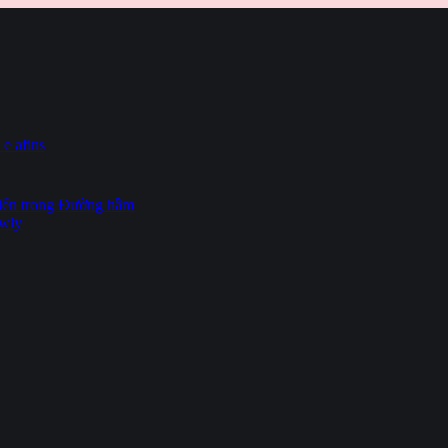
 e afins
hiến trong Đường hầm
owly