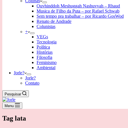
Colunas
Ouvhinddoh Meshuggah Nashuvvah – Rhaud
Musica de Filho da Puta – por Rafael Schwab
Sem tempo pra trabalhar – por Ricardo GosWod
Renato de Andrade
Colunistas
+
VEGs
Tecnologia
Política
Histórias
Filosofia
Feminismo
Ambiental
Jorle?
Jorle?
Contato
Pesquisar
Menu
Tag
lata