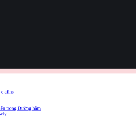
 e afins
hiến trong Đường hầm
owly