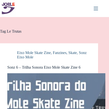
Pular
para
o
conteúdo
Tag
Le Trutas
Eixo Mole Skate Zine
,
Fanzines
,
Skate
,
Sonz
Eixo Mole
Sonz 6 – Trilha Sonora Eixo Mole Skate Zine 6