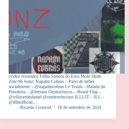
(video resumão) Trilha Sonora do Eixo Mole Skate
Zine #6 Sonz: Napalm Cobras – Parei de beber
socialmente – @‌napalmcobras Le Trutas – Balada da
Pistoleira – @‌letrutas Ornitorrincos – Brand Flag –
@‌villaverdedaniel @ornitorrincosss ILLLIT – ILL –
@‌illlitofficial…
Ricardo Goswod
16 de setembro de 2024