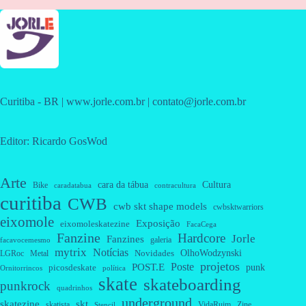
Curitiba - BR | www.jorle.com.br | contato@jorle.com.br
Editor: Ricardo GosWod
Arte
cara da tábua
Cultura
Bike
caradatabua
contracultura
curitiba
CWB
cwb skt shape models
cwbsktwarriors
eixomole
Exposição
eixomoleskatezine
FacaCega
Fanzine
Hardcore
Jorle
Fanzines
galeria
facavocemesmo
mytrix
Notícias
OlhoWodzynski
Novidades
Metal
LGRoc
projetos
Poste
POST.E
punk
picosdeskate
Ornitorrincos
política
skate
skateboarding
punkrock
quadrinhos
underground
skatezine
skt
skatista
VidaRuim
Zine
Stencil