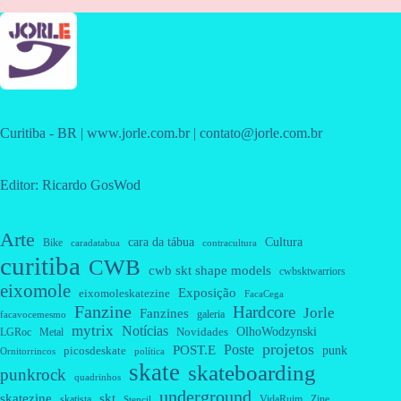
Curitiba - BR | www.jorle.com.br | contato@jorle.com.br
Editor: Ricardo GosWod
Arte
cara da tábua
Cultura
Bike
caradatabua
contracultura
curitiba
CWB
cwb skt shape models
cwbsktwarriors
eixomole
Exposição
eixomoleskatezine
FacaCega
Fanzine
Hardcore
Jorle
Fanzines
galeria
facavocemesmo
mytrix
Notícias
OlhoWodzynski
Novidades
Metal
LGRoc
projetos
Poste
POST.E
punk
picosdeskate
Ornitorrincos
política
skate
skateboarding
punkrock
quadrinhos
underground
skatezine
skt
skatista
VidaRuim
Zine
Stencil