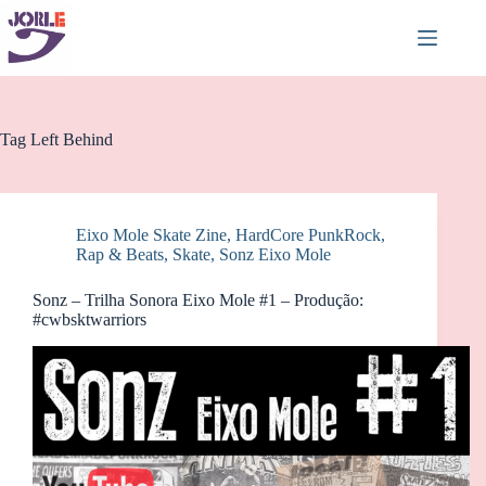
Pular
para
o
conteúdo
Tag
Left Behind
Eixo Mole Skate Zine
,
HardCore PunkRock
,
Rap & Beats
,
Skate
,
Sonz Eixo Mole
Sonz – Trilha Sonora Eixo Mole #1 – Produção:
#cwbsktwarriors