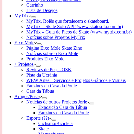
Carrinho
Lista de Desejos
MyTrix
MyTrix. Rolês que fortalecem o skateboard.
MyTrix – Skate Solo APP (www.skatesolo.com.br)
MyTrix – Guia de Picos de Skate (www.mytrix.com.br)
Notícias sobre Projetos MyTrix
Eixo Mole
Página Eixo Mole Skate Zine
Notícias sobre o Eixo Mole
Produtos Eixo Mole
+ Projetos
Reviews de Peças OSK
Pista da Ucrânia
WEW Artes – Serviços e Projetos Gráficos e Visuais
Fanzines da Casa da Ponte
Cara da Tábua
Artigos/Posts
Notícias de outros Projetos Jorle
Exposição Cara da Tábua
Fanzines da Casa da Ponte
Esporte (??)
Ciclismo/Bicicleta
Skate