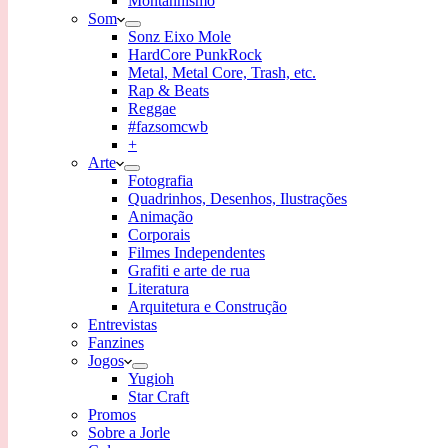
Montanhismo
Som
Sonz Eixo Mole
HardCore PunkRock
Metal, Metal Core, Trash, etc.
Rap & Beats
Reggae
#fazsomcwb
+
Arte
Fotografia
Quadrinhos, Desenhos, Ilustrações
Animação
Corporais
Filmes Independentes
Grafiti e arte de rua
Literatura
Arquitetura e Construção
Entrevistas
Fanzines
Jogos
Yugioh
Star Craft
Promos
Sobre a Jorle