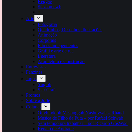
Reggae
#fazsomcwb
+
Arte
Fotografia
Quadrinhos, Desenhos, Ilustrações
Animação
Corporais
Filmes Independentes
Grafiti e arte de rua
Literatura
Arquitetura e Construção
Entrevistas
Fanzines
Jogos
Yugioh
Star Craft
Promos
Sobre a Jorle
Colunas
Ouvhinddoh Meshuggah Nashuvvah – Rhaud
Musica de Filho da Puta – por Rafael Schwab
Sem tempo pra trabalhar – por Ricardo GosWod
Renato de Andrade