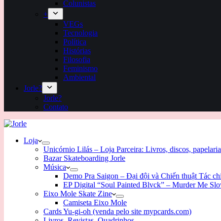
Colunistas
+
VEGs
Tecnologia
Política
Histórias
Filosofia
Feminismo
Ambiental
Jorle?
Jorle?
Contato
Loja
Unicórnio Lilás – Loja Parceira: Livros, discos, papelaria
Bazar Skateboarding Jorle
Música
Demo Pra Saigon – Đại đội và Chiến thuật Tác c
EP Digital “Soul Painted Blvck” – Murder Me Sl
Eixo Mole Skate Zine
Camiseta Eixo Mole
Cards Yu-gi-oh (venda pelo site mypcards.com)
Livros, Revistas, Quadrinhos