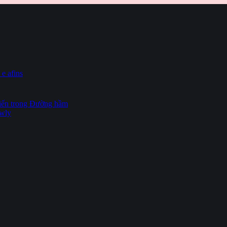
 e afins
hiến trong Đường hầm
owly