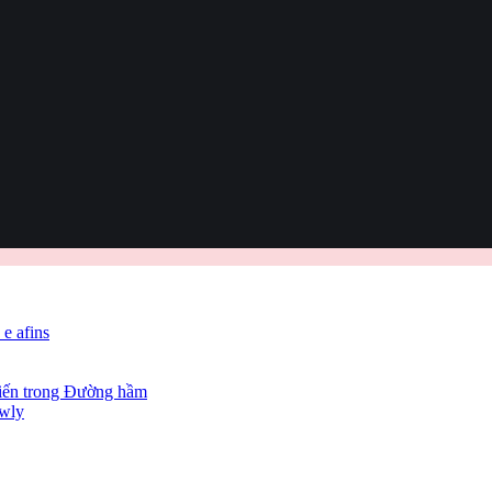
 e afins
hiến trong Đường hầm
owly