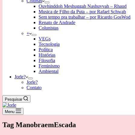
Colunas
Ouvhinddoh Meshuggah Nashuvvah – Rhaud
Musica de Filho da Puta – por Rafael Schwab
Sem tempo pra trabalhar – por Ricardo GosWod
Renato de Andrade
Colunistas
+
VEGs
Tecnologia
Política
Histórias
Filosofia
Feminismo
Ambiental
Jorle?
Jorle?
Contato
Pesquisar
Menu
Tag
ManobraemEscada