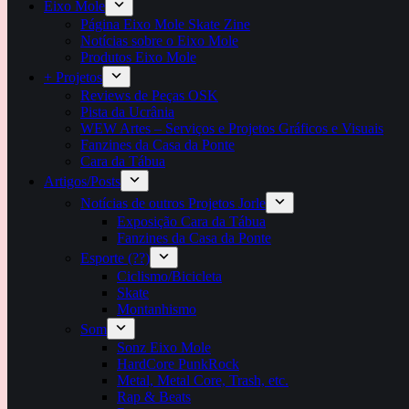
Eixo Mole
Página Eixo Mole Skate Zine
Notícias sobre o Eixo Mole
Produtos Eixo Mole
+ Projetos
Reviews de Peças OSK
Pista da Ucrânia
WEW Artes – Serviços e Projetos Gráficos e Visuais
Fanzines da Casa da Ponte
Cara da Tábua
Artigos/Posts
Notícias de outros Projetos Jorle
Exposição Cara da Tábua
Fanzines da Casa da Ponte
Esporte (??)
Ciclismo/Bicicleta
Skate
Montanhismo
Som
Sonz Eixo Mole
HardCore PunkRock
Metal, Metal Core, Trash, etc.
Rap & Beats