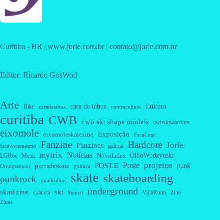
Curitiba - BR | www.jorle.com.br | contato@jorle.com.br
Editor: Ricardo GosWod
Arte
cara da tábua
Cultura
Bike
caradatabua
contracultura
curitiba
CWB
cwb skt shape models
cwbsktwarriors
eixomole
Exposição
eixomoleskatezine
FacaCega
Fanzine
Hardcore
Jorle
Fanzines
galeria
facavocemesmo
mytrix
Notícias
OlhoWodzynski
Novidades
Metal
LGRoc
projetos
Poste
POST.E
punk
picosdeskate
Ornitorrincos
política
skate
skateboarding
punkrock
quadrinhos
underground
skatezine
skt
skatista
VidaRuim
Zine
Stencil
Zines