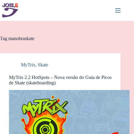
Pular
para
o
conteúdo
Tag
manobraskate
MyTrix
,
Skate
MyTrix 2.2 HotSpots – Nova versão do Guia de Picos
de Skate (skateboarding)