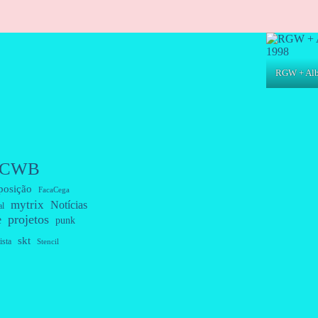
RGW + Albe
CWB
posição
FacaCega
mytrix
Notícias
al
projetos
e
punk
skt
ista
Stencil