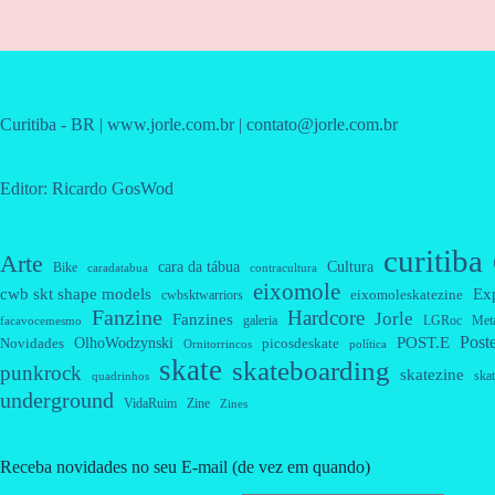
Curitiba - BR | www.jorle.com.br | contato@jorle.com.br
Editor: Ricardo GosWod
curitiba
Arte
cara da tábua
Cultura
Bike
caradatabua
contracultura
eixomole
cwb skt shape models
Ex
eixomoleskatezine
cwbsktwarriors
Fanzine
Hardcore
Jorle
Fanzines
galeria
Met
LGRoc
facavocemesmo
Post
OlhoWodzynski
POST.E
Novidades
picosdeskate
Ornitorrincos
política
skate
skateboarding
punkrock
skatezine
skat
quadrinhos
underground
VidaRuim
Zine
Zines
Receba novidades no seu E-mail (de vez em quando)