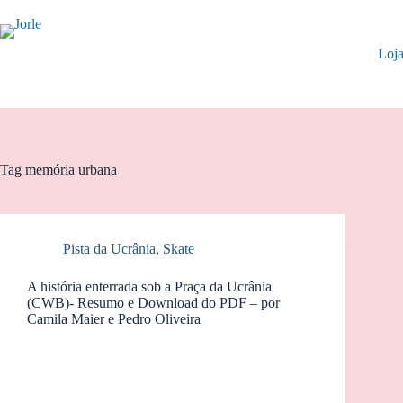
Pular
para
o
Loj
conteúdo
Tag
memória urbana
Pista da Ucrânia
,
Skate
A história enterrada sob a Praça da Ucrânia
(CWB)- Resumo e Download do PDF – por
Camila Maier e Pedro Oliveira