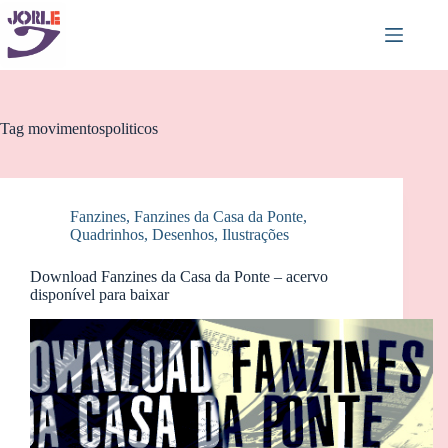
Pular
para
o
conteúdo
Tag
movimentospoliticos
Fanzines
,
Fanzines da Casa da Ponte
,
Quadrinhos, Desenhos, Ilustrações
Download Fanzines da Casa da Ponte – acervo
disponível para baixar