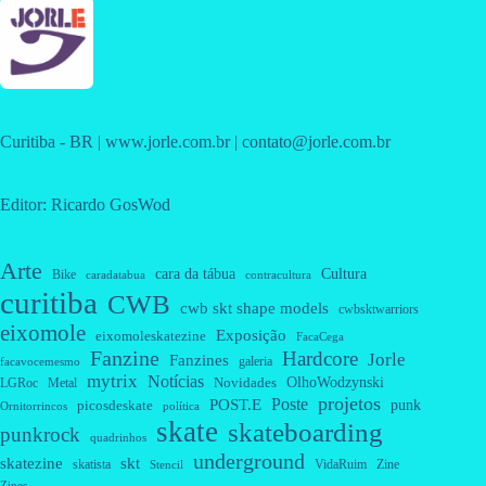
Curitiba - BR | www.jorle.com.br | contato@jorle.com.br
Editor: Ricardo GosWod
Arte
cara da tábua
Cultura
Bike
caradatabua
contracultura
curitiba
CWB
cwb skt shape models
cwbsktwarriors
eixomole
Exposição
eixomoleskatezine
FacaCega
Fanzine
Hardcore
Jorle
Fanzines
galeria
facavocemesmo
mytrix
Notícias
OlhoWodzynski
Novidades
Metal
LGRoc
projetos
Poste
POST.E
punk
picosdeskate
Ornitorrincos
política
skate
skateboarding
punkrock
quadrinhos
underground
skatezine
skt
skatista
VidaRuim
Zine
Stencil
Zines