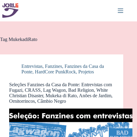
Pular
para
o
conteúdo
Tag
MukekadiRato
Entrevistas
,
Fanzines
,
Fanzines da Casa da
Ponte
,
HardCore PunkRock
,
Projetos
Seleções Fanzines da Casa da Ponte: Entrevistas com
Fugazi, CRASS, Lag Wagon, Bad Religion, White
Christian Disaster, Mukeka di Rato, Anões de Jardim,
Ornitorrincos, Câmbio Negro