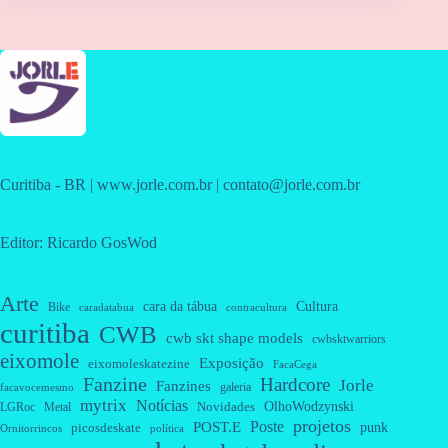
Curitiba - BR | www.jorle.com.br | contato@jorle.com.br
Editor: Ricardo GosWod
Arte
cara da tábua
Cultura
Bike
caradatabua
contracultura
curitiba
CWB
cwb skt shape models
cwbsktwarriors
eixomole
Exposição
eixomoleskatezine
FacaCega
Fanzine
Hardcore
Jorle
Fanzines
galeria
facavocemesmo
mytrix
Notícias
OlhoWodzynski
Novidades
Metal
LGRoc
projetos
Poste
POST.E
punk
picosdeskate
Ornitorrincos
política