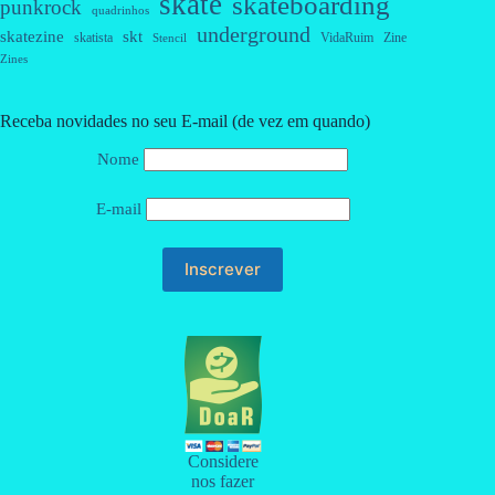
skate
skateboarding
punkrock
quadrinhos
underground
skatezine
skt
skatista
VidaRuim
Zine
Stencil
Zines
Receba novidades no seu E-mail (de vez em quando)
Nome
E-mail
Considere
nos fazer