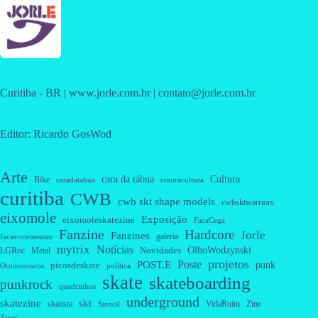
Curitiba - BR | www.jorle.com.br | contato@jorle.com.br
Editor: Ricardo GosWod
Arte
cara da tábua
Cultura
Bike
caradatabua
contracultura
curitiba
CWB
cwb skt shape models
cwbsktwarriors
eixomole
Exposição
eixomoleskatezine
FacaCega
Fanzine
Hardcore
Jorle
Fanzines
galeria
facavocemesmo
mytrix
Notícias
OlhoWodzynski
Novidades
Metal
LGRoc
projetos
Poste
POST.E
punk
picosdeskate
Ornitorrincos
política
skate
skateboarding
punkrock
quadrinhos
underground
skatezine
skt
skatista
VidaRuim
Zine
Stencil
Zines