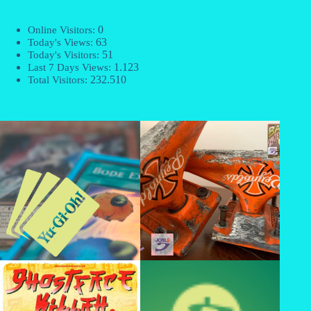
0
Online Visitors:
63
Today's Views:
51
Today's Visitors:
1.123
Last 7 Days Views:
232.510
Total Visitors: