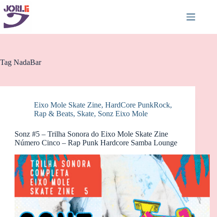
Pular
para
o
conteúdo
Tag
NadaBar
Eixo Mole Skate Zine
,
HardCore PunkRock
,
Rap & Beats
,
Skate
,
Sonz Eixo Mole
Sonz #5 – Trilha Sonora do Eixo Mole Skate Zine
Número Cinco – Rap Punk Hardcore Samba Lounge