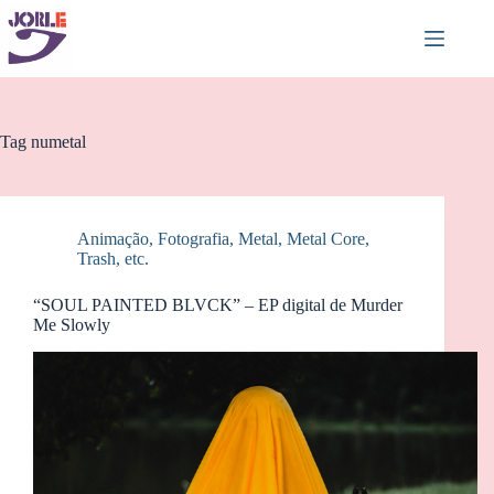
Pular
para
o
conteúdo
Tag
numetal
Animação
,
Fotografia
,
Metal, Metal Core,
Trash, etc.
“SOUL PAINTED BLVCK” – EP digital de Murder
Me Slowly