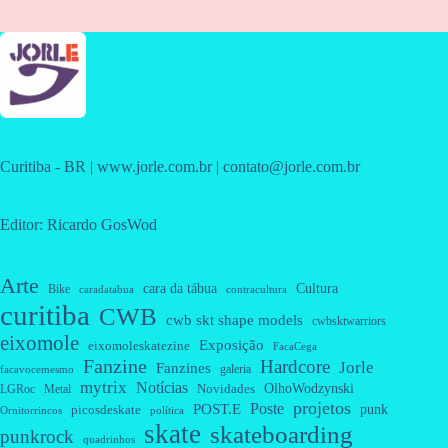
Curitiba - BR | www.jorle.com.br | contato@jorle.com.br
Editor: Ricardo GosWod
Arte
cara da tábua
Cultura
Bike
caradatabua
contracultura
curitiba
CWB
cwb skt shape models
cwbsktwarriors
eixomole
Exposição
eixomoleskatezine
FacaCega
Fanzine
Hardcore
Jorle
Fanzines
galeria
facavocemesmo
mytrix
Notícias
OlhoWodzynski
Novidades
Metal
LGRoc
projetos
Poste
POST.E
punk
picosdeskate
Ornitorrincos
política
skate
skateboarding
punkrock
quadrinhos