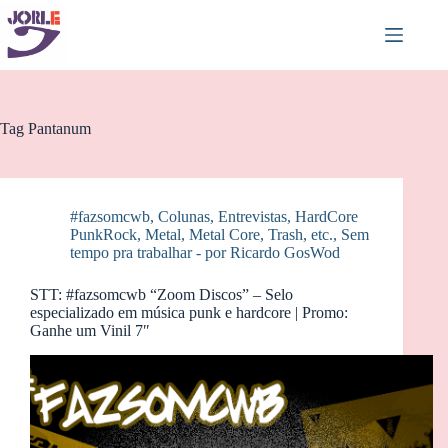
Pular
para
o
conteúdo
Tag
Pantanum
#fazsomcwb
,
Colunas
,
Entrevistas
,
HardCore
PunkRock
,
Metal, Metal Core, Trash, etc.
,
Sem
tempo pra trabalhar - por Ricardo GosWod
STT: #fazsomcwb “Zoom Discos” – Selo
especializado em música punk e hardcore | Promo:
Ganhe um Vinil 7″