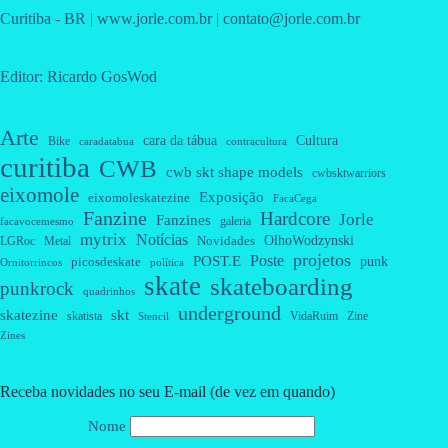
Curitiba - BR | www.jorle.com.br | contato@jorle.com.br
Editor: Ricardo GosWod
Arte
cara da tábua
Cultura
Bike
caradatabua
contracultura
curitiba
CWB
cwb skt shape models
cwbsktwarriors
eixomole
Exposição
eixomoleskatezine
FacaCega
Fanzine
Hardcore
Jorle
Fanzines
galeria
facavocemesmo
mytrix
Notícias
OlhoWodzynski
Novidades
Metal
LGRoc
projetos
Poste
POST.E
punk
picosdeskate
Ornitorrincos
política
skate
skateboarding
punkrock
quadrinhos
underground
skatezine
skt
skatista
VidaRuim
Zine
Stencil
Zines
Receba novidades no seu E-mail (de vez em quando)
Nome