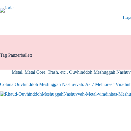
Pular
para
o
Loj
conteúdo
Tag
Panzerballett
Metal, Metal Core, Trash, etc.
,
Ouvhinddoh Meshuggah Nashuvv
Coluna Ouvhinddoh Meshuggah Nashuvvah: As 7 Melhores “Viradinh