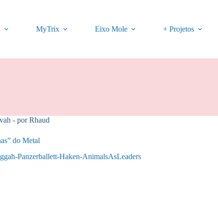
a
MyTrix
Eixo Mole
+ Projetos
ah - por Rhaud
as” do Metal