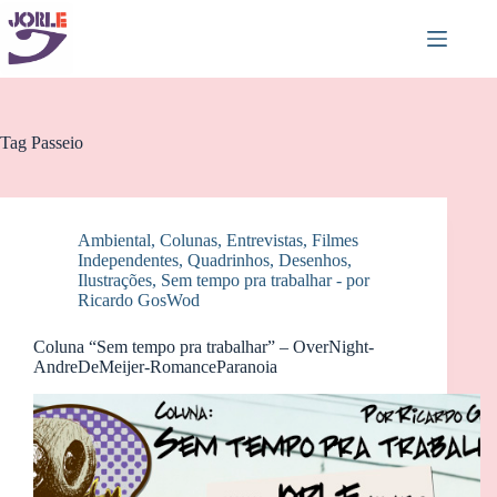
Pular
para
o
conteúdo
Tag
Passeio
Ambiental
,
Colunas
,
Entrevistas
,
Filmes
Independentes
,
Quadrinhos, Desenhos,
Ilustrações
,
Sem tempo pra trabalhar - por
Ricardo GosWod
Coluna “Sem tempo pra trabalhar” – OverNight-
AndreDeMeijer-RomanceParanoia