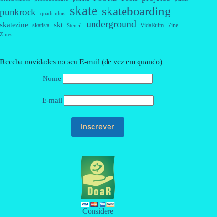
skate
skateboarding
punkrock
quadrinhos
underground
skatezine
skt
skatista
VidaRuim
Zine
Stencil
Zines
Receba novidades no seu E-mail (de vez em quando)
Nome
E-mail
Considere