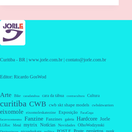
Curitiba - BR | www.jorle.com.br | contato@jorle.com.br
Editor: Ricardo GosWod
Arte
cara da tábua
Cultura
Bike
caradatabua
contracultura
curitiba
CWB
cwb skt shape models
cwbsktwarriors
eixomole
Exposição
eixomoleskatezine
FacaCega
Fanzine
Hardcore
Jorle
Fanzines
galeria
facavocemesmo
mytrix
Notícias
OlhoWodzynski
Novidades
Metal
LGRoc
projetos
Poste
POST.E
punk
picosdeskate
Ornitorrincos
política