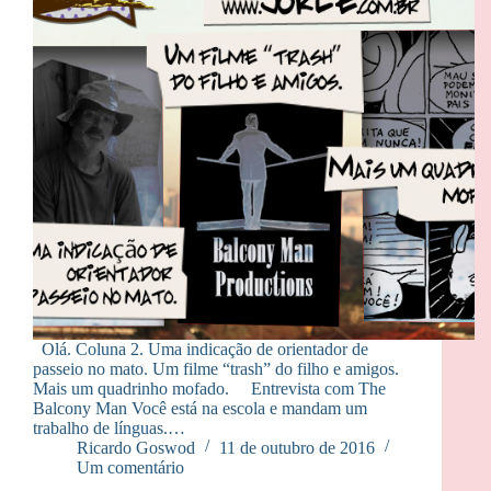
Olá. Coluna 2. Uma indicação de orientador de
passeio no mato. Um filme “trash” do filho e amigos.
Mais um quadrinho mofado. Entrevista com The
Balcony Man Você está na escola e mandam um
trabalho de línguas.…
Ricardo Goswod
11 de outubro de 2016
Um comentário