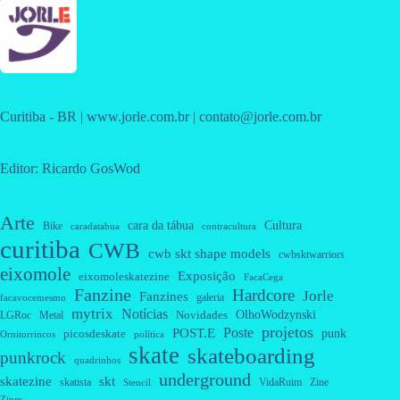
Curitiba - BR | www.jorle.com.br | contato@jorle.com.br
Editor: Ricardo GosWod
Arte
cara da tábua
Cultura
Bike
caradatabua
contracultura
curitiba
CWB
cwb skt shape models
cwbsktwarriors
eixomole
Exposição
eixomoleskatezine
FacaCega
Fanzine
Hardcore
Jorle
Fanzines
galeria
facavocemesmo
mytrix
Notícias
OlhoWodzynski
Novidades
Metal
LGRoc
projetos
Poste
POST.E
punk
picosdeskate
Ornitorrincos
política
skate
skateboarding
punkrock
quadrinhos
underground
skatezine
skt
skatista
VidaRuim
Zine
Stencil
Zines