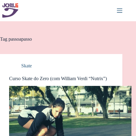
Pular
para
o
conteúdo
Tag
passoapasso
Skate
Curso Skate do Zero (com William Verdi “Nutrix”)