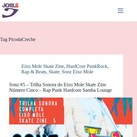
Pular
para
o
conteúdo
Tag
PicodaCreche
Eixo Mole Skate Zine
,
HardCore PunkRock
,
Rap & Beats
,
Skate
,
Sonz Eixo Mole
Sonz #5 – Trilha Sonora do Eixo Mole Skate Zine
Número Cinco – Rap Punk Hardcore Samba Lounge