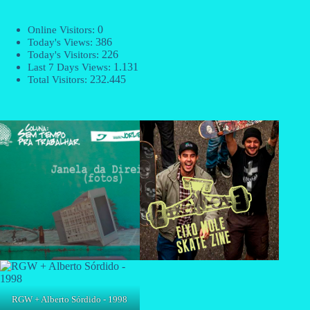
0
Online Visitors:
386
Today's Views:
226
Today's Visitors:
1.131
Last 7 Days Views:
232.445
Total Visitors:
RGW + Alberto Sórdido - 1998