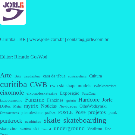
Curitiba - BR | www.jorle.com.br | contato@jorle.com.br
Editor: Ricardo GosWod
Arte
cara da tábua
Cultura
Bike
caradatabua
contracultura
curitiba
CWB
cwb skt shape models
cwbsktwarriors
eixomole
Exposição
eixomoleskatezine
FacaCega
Fanzine
Hardcore
Jorle
Fanzines
galeria
facavocemesmo
mytrix
Notícias
OlhoWodzynski
Novidades
Metal
LGRoc
projetos
Poste
POST.E
punk
picosdeskate
Ornitorrincos
política
skate
skateboarding
punkrock
quadrinhos
underground
skatezine
skt
skatista
VidaRuim
Zine
Stencil
Zines