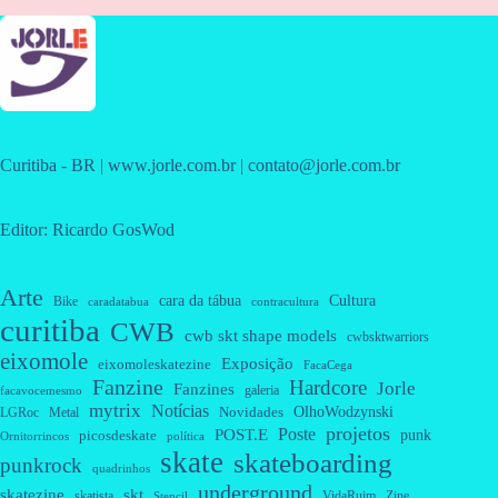
Curitiba - BR | www.jorle.com.br | contato@jorle.com.br
Editor: Ricardo GosWod
Arte
cara da tábua
Cultura
Bike
caradatabua
contracultura
curitiba
CWB
cwb skt shape models
cwbsktwarriors
eixomole
Exposição
eixomoleskatezine
FacaCega
Fanzine
Hardcore
Jorle
Fanzines
galeria
facavocemesmo
mytrix
Notícias
OlhoWodzynski
Novidades
Metal
LGRoc
projetos
Poste
POST.E
punk
picosdeskate
Ornitorrincos
política
skate
skateboarding
punkrock
quadrinhos
underground
skatezine
skt
skatista
VidaRuim
Zine
Stencil