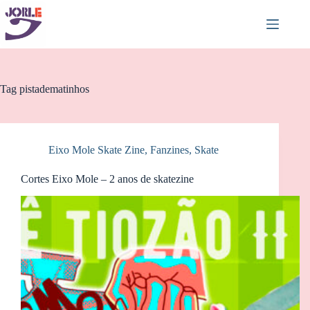
Pular
para
o
conteúdo
Tag
pistadematinhos
Eixo Mole Skate Zine
,
Fanzines
,
Skate
Cortes Eixo Mole – 2 anos de skatezine