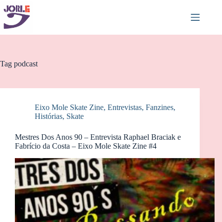
Pular
para
o
conteúdo
Tag
podcast
Eixo Mole Skate Zine
,
Entrevistas
,
Fanzines
,
Histórias
,
Skate
Mestres Dos Anos 90 – Entrevista Raphael Braciak e
Fabrício da Costa – Eixo Mole Skate Zine #4