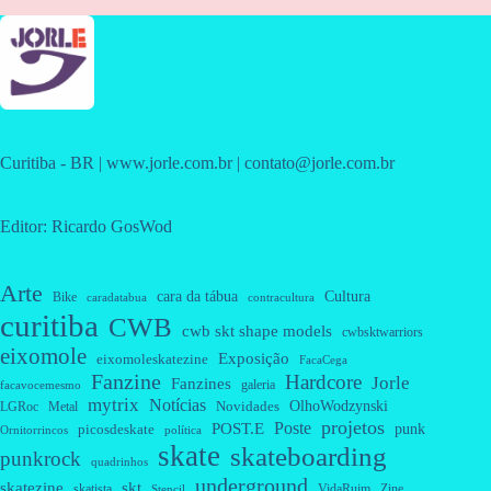
Curitiba - BR | www.jorle.com.br | contato@jorle.com.br
Editor: Ricardo GosWod
Arte
cara da tábua
Cultura
Bike
caradatabua
contracultura
curitiba
CWB
cwb skt shape models
cwbsktwarriors
eixomole
Exposição
eixomoleskatezine
FacaCega
Fanzine
Hardcore
Jorle
Fanzines
galeria
facavocemesmo
mytrix
Notícias
OlhoWodzynski
Novidades
Metal
LGRoc
projetos
Poste
POST.E
punk
picosdeskate
Ornitorrincos
política
skate
skateboarding
punkrock
quadrinhos
underground
skatezine
skt
skatista
VidaRuim
Zine
Stencil