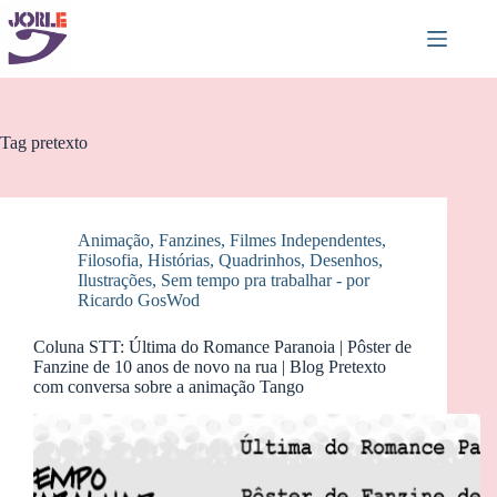
Pular
para
o
conteúdo
Tag
pretexto
Animação
,
Fanzines
,
Filmes Independentes
,
Filosofia
,
Histórias
,
Quadrinhos, Desenhos,
Ilustrações
,
Sem tempo pra trabalhar - por
Ricardo GosWod
Coluna STT: Última do Romance Paranoia | Pôster de
Fanzine de 10 anos de novo na rua | Blog Pretexto
com conversa sobre a animação Tango