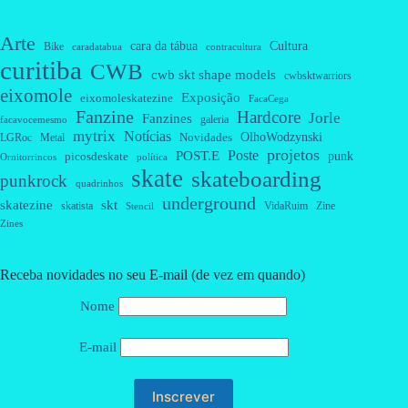
Arte
cara da tábua
Cultura
Bike
caradatabua
contracultura
curitiba
CWB
cwb skt shape models
cwbsktwarriors
eixomole
Exposição
eixomoleskatezine
FacaCega
Fanzine
Hardcore
Jorle
Fanzines
galeria
facavocemesmo
mytrix
Notícias
OlhoWodzynski
Novidades
Metal
LGRoc
projetos
Poste
POST.E
punk
picosdeskate
Ornitorrincos
política
skate
skateboarding
punkrock
quadrinhos
underground
skatezine
skt
skatista
VidaRuim
Zine
Stencil
Zines
Receba novidades no seu E-mail (de vez em quando)
Nome
E-mail