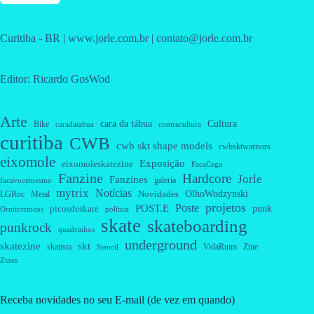
Curitiba - BR | www.jorle.com.br | contato@jorle.com.br
Editor: Ricardo GosWod
Arte
cara da tábua
Cultura
Bike
caradatabua
contracultura
curitiba
CWB
cwb skt shape models
cwbsktwarriors
eixomole
Exposição
eixomoleskatezine
FacaCega
Fanzine
Hardcore
Jorle
Fanzines
galeria
facavocemesmo
mytrix
Notícias
OlhoWodzynski
Novidades
Metal
LGRoc
projetos
Poste
POST.E
punk
picosdeskate
Ornitorrincos
política
skate
skateboarding
punkrock
quadrinhos
underground
skatezine
skt
skatista
VidaRuim
Zine
Stencil
Zines
Receba novidades no seu E-mail (de vez em quando)