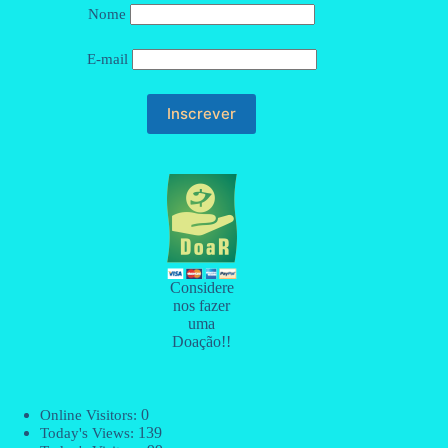
Nome
E-mail
Considere
nos fazer
uma
Doação!!
0
Online Visitors:
139
Today's Views: