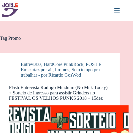
Pular
para
o
conteúdo
Tag
Promo
Entrevistas
,
HardCore PunkRock
,
POST.E -
Em cartaz por aí.
,
Promos
,
Sem tempo pra
trabalhar - por Ricardo GosWod
Flash-Entrevista Rodrigo Minduim (No Milk Today)
+ Sorteio de Ingresso para assistir Grinders no
FESTIVAL OS VELHOS PUNKS 2018 – 15dez