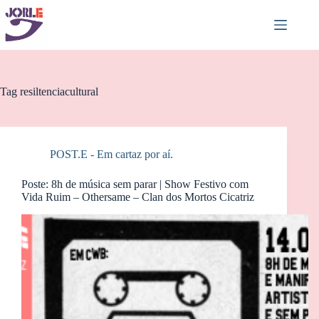
Pular
para
o
conteúdo
Tag
resiltenciacultural
POST.E - Em cartaz por aí.
Poste: 8h de música sem parar | Show Festivo com
Vida Ruim – Othersame – Clan dos Mortos Cicatriz