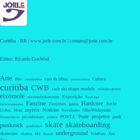
Curitiba - BR | www.jorle.com.br | contato@jorle.com.br
Editor: Ricardo GosWod
Arte
cara da tábua
Cultura
Bike
caradatabua
contracultura
curitiba
CWB
cwb skt shape models
cwbsktwarriors
eixomole
Exposição
eixomoleskatezine
FacaCega
Fanzine
Hardcore
Jorle
Fanzines
galeria
facavocemesmo
mytrix
Notícias
OlhoWodzynski
Novidades
Metal
LGRoc
projetos
Poste
POST.E
punk
picosdeskate
Ornitorrincos
política
skate
skateboarding
punkrock
quadrinhos
underground
skatezine
skt
skatista
VidaRuim
Zine
Stencil
Zines