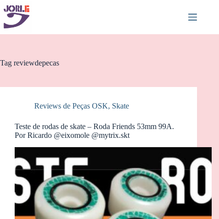
Pular
para
o
conteúdo
Tag
reviewdepecas
Reviews de Peças OSK
,
Skate
Teste de rodas de skate – Roda Friends 53mm 99A.
Por Ricardo @eixomole @mytrix.skt