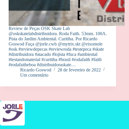
Review de Peças OSK Skate Lab
@oskskatelabdistribuidora. Roda Faith. 53mm. 100A.
Pista do Jardim Ambiental. Curitiba. Por Ricardo
Goswod Fuça @jorle.cwb @mytrix.skt @eixomole
#osk #reviewdepecas #reviewroda #testepeca #skate
#distribuidora #atacado #lojista #fuca #ambiental
#testandomaterial #curitiba #brasil #rodafaith #faith
#rodafaitheboa #distribuidoraskate…
Ricardo Goswod
28 de fevereiro de 2022
Um comentário