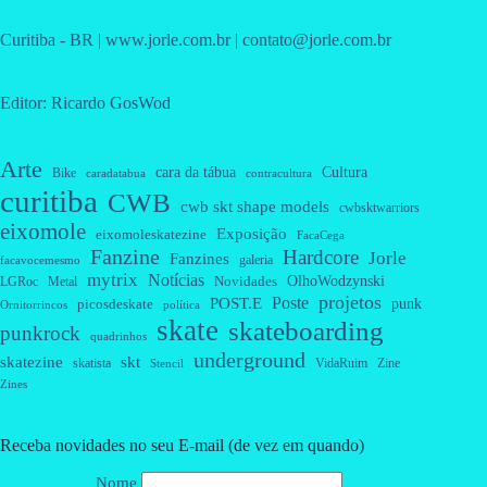
Curitiba - BR | www.jorle.com.br | contato@jorle.com.br
Editor: Ricardo GosWod
Arte
cara da tábua
Cultura
Bike
caradatabua
contracultura
curitiba
CWB
cwb skt shape models
cwbsktwarriors
eixomole
Exposição
eixomoleskatezine
FacaCega
Fanzine
Hardcore
Jorle
Fanzines
galeria
facavocemesmo
mytrix
Notícias
OlhoWodzynski
Novidades
Metal
LGRoc
projetos
Poste
POST.E
punk
picosdeskate
Ornitorrincos
política
skate
skateboarding
punkrock
quadrinhos
underground
skatezine
skt
skatista
VidaRuim
Zine
Stencil
Zines
Receba novidades no seu E-mail (de vez em quando)
Nome